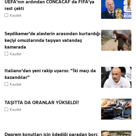
UEFA'nın ardından CONCACAF da FIFA'ya
rest çekti
Kaydet
Seydikemer'de alevlerin arasından kurtardığı
keçiyi omuzlarında taşıyan vatandaş
kamerada
Kaydet
Italiano'dan yeni rakip uyarısı: "İki maçı da
kazandılar"
Kaydet
TAŞITTA DA ORANLAR YÜKSELDİ!
Kaydet
Deprem konutları için ödediği paradan borç