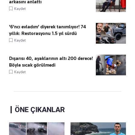
arkasını anlattı
Kaydet
'6'ncı evladım' diyerek tanımlıyor! 74
yıllık: Restorasyonu 1.5 yıl sürdü
Kaydet
Dışarısı 40, ayaklarının altı 200 derece!
Böyle sıcak görülmedi
Kaydet
ÖNE ÇIKANLAR