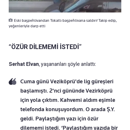
Eski başpehlivandan Tokatlı başpehlivana saldırı! Takip edip,
yeğenleriyle darp etti
“ÖZÜR DİLEMEMİ İSTEDİ”
Serhat Elvan
, yaşananları şöyle anlattı:
Cuma günü Veziköprü'de lig güreşleri
başlamıştı. 2'nci gününde Vezirköprü
için yola çıktım. Kahvemi aldım eşimle
telefonda konuşuyordum. O arada Ş.Y.
geldi. Paylaştığım yazı için özür
dilememi istedi. ‘Paylaştığım yazıda bir