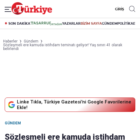
GİRİŞ
SON DAKİKA
YAZARLAR
BİZİM SAYFA
GÜNDEM
POLİTİKA
EK
Haberler
Gündem
Sözleşmeli ere kamuda istihdam teminatı geliyor! Yaş sınırı 41 olarak
belirlendi
Linke Tıkla, Türkiye Gazetesi'ni Google Favorilerine
Ekle!
GÜNDEM
Sözleşmeli ere kamuda istihdam