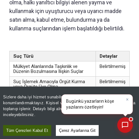
olma, halkı yanıltıcı bilgiyi alenen yayma ve
kullanmak için uyuşturucu veya uyarıcı madde
satın alma, kabul etme, bulundurma ya da
kullanma suçlarından işlem başlatıldığı belirtildi.
Suç Türü
Detaylar
Mülkiyet Alanlarında Taşkınlık ve
Belirtilmemiş
Düzenin Bozulmasına İlişkin Suçlar
Suç İşlemek Amacıyla Örgüt Kurma
Belirtilmemiş
veya Örgüte Üye Olma
Halkı Yanıltıcı Bilgiyi Alenen Yayma
Belirtilmemiş
Sizlere daha iyi hizmet sunabilmek adına sitemizde
çerez
×
Bugünkü yazarların köşe
konumlandırmaktayız. Kişisel verileriniz, KVKK ve GDPR kapsamında
Kullanmak İçin Uyuşturucu veya Uyarıcı
Belirtilmemiş
yazıların
toplanıp işlenir. Detaylı bilgi almak için
Aydınlatma Metnimizi
📰
Madde Satın Alma, Kabul Etme,
Son 30 güne ait haberleri, spor gelişmelerini veya yazar yazılarını sorgulayabilirsiniz.
inceleyebilirsiniz.
Bulundurma ya da Kullanma
Tüm Çerezleri Kabul Et
Çerez Ayarlarına Git