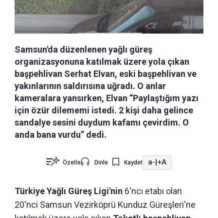
Samsun'da düzenlenen yağlı güreş
organizasyonuna katılmak üzere yola çıkan
başpehlivan Serhat Elvan, eski başpehlivan ve
yakınlarının saldırısına uğradı. O anlar
kameralara yansırken, Elvan “Paylaştığım yazı
için özür dilememi istedi. 2 kişi daha gelince
sandalye sesini duydum kafamı çevirdim. O
anda bana vurdu” dedi.
a-
|
+A
Özetle
Dinle
Kaydet
Türkiye Yağlı Güreş Ligi'nin
6'ncı etabı olan
20'nci Samsun Vezirköprü Kunduz Güreşleri'ne