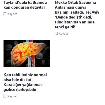
Tayland’daki katliamda
Mekke Ortak Savunma
kan donduran detaylar
Anlaşması dünya
basınını salladı: Tel Aviv
Kaydet
'Denge değişti' dedi,
Hindistan'dan anında
tepki geldi!
Kaydet
Kan tahlilleriniz normal
olsa bile dikkat!
Karaciğer yağlanması
gizlice ilerleyebilir
Kaydet