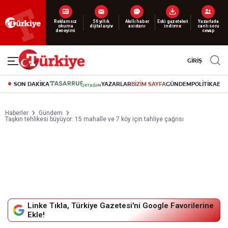
Reklamsız
56 yıllık
Akıllı haber
Eski gazeteleri
Yazarlarla
okuma
dijital arşiv
asistanı
indirme
canlı soru
deneyimi
cevap
GİRİŞ
SON DAKİKA
YAZARLAR
BİZİM SAYFA
GÜNDEM
POLİTİKA
EK
Haberler
Gündem
Taşkın tehlikesi büyüyor: 15 mahalle ve 7 köy için tahliye çağrısı
Linke Tıkla, Türkiye Gazetesi'ni Google Favorilerine
Ekle!