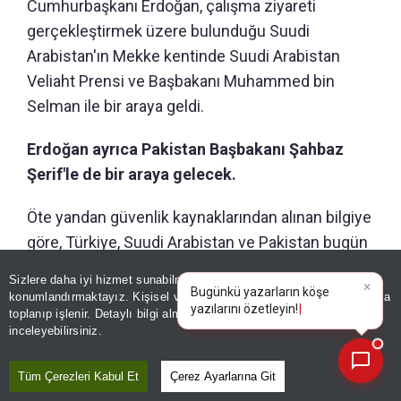
Cumhurbaşkanı Erdoğan, çalışma ziyareti
gerçekleştirmek üzere bulunduğu Suudi
Arabistan'ın Mekke kentinde Suudi Arabistan
Veliaht Prensi ve Başbakanı Muhammed bin
Selman ile bir araya geldi.
Erdoğan ayrıca Pakistan Başbakanı Şahbaz
Şerif'le de bir araya gelecek.
Öte yandan güvenlik kaynaklarından alınan bilgiye
göre, Türkiye, Suudi Arabistan ve Pakistan bugün
Cidde'de ortak savunma anlaşması imzalayacak.
Sizlere daha iyi hizmet sunabilmek adına sitemizde
çerez
×
Pakistan, ABD-İran savaşını sona erdirmek için
Bugünkü yazarların köşe
konumlandırmaktayız. Kişisel verileriniz, KVKK ve GDPR kapsamında
yazılarını özet
toplanıp işlenir. Detaylı bilgi almak için
Aydınlatma Metnimizi
arabuluculuk çalışmalarında bulunurken, Türkiye
📰
Son 30 güne ait haberleri, spor gelişmelerini veya yazar yazılarını sorgulayabilirsiniz.
inceleyebilirsiniz.
Gazze'de ateşkesin sağlanması yönünde
diplomatik alanda aktif rol oynadı.
Tüm Çerezleri Kabul Et
Çerez Ayarlarına Git