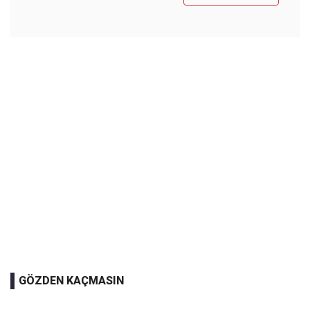
GÖZDEN KAÇMASIN