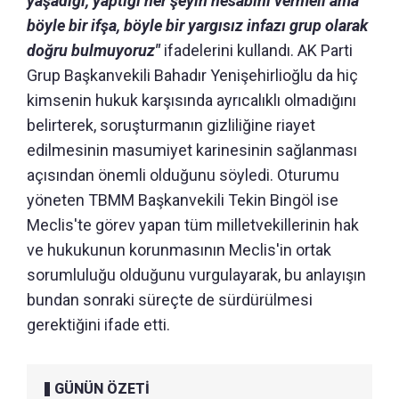
yaşadığı, yaptığı her şeyin hesabını vermeli ama
böyle bir ifşa, böyle bir yargısız infazı grup olarak
doğru bulmuyoruz"
ifadelerini kullandı. AK Parti
Grup Başkanvekili Bahadır Yenişehirlioğlu da hiç
kimsenin hukuk karşısında ayrıcalıklı olmadığını
belirterek, soruşturmanın gizliliğine riayet
edilmesinin masumiyet karinesinin sağlanması
açısından önemli olduğunu söyledi. Oturumu
yöneten TBMM Başkanvekili Tekin Bingöl ise
Meclis'te görev yapan tüm milletvekillerinin hak
ve hukukunun korunmasının Meclis'in ortak
sorumluluğu olduğunu vurgulayarak, bu anlayışın
bundan sonraki süreçte de sürdürülmesi
gerektiğini ifade etti.
GÜNÜN ÖZETİ