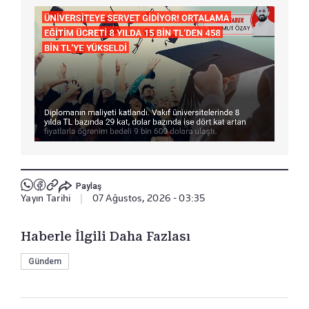
Paylaş
Yayın Tarihi
|
07 Ağustos, 2026 - 03:35
Haberle İlgili Daha Fazlası
Gündem