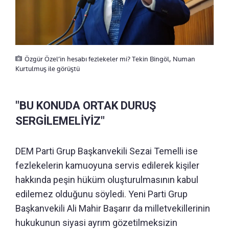
Özgür Özel’in hesabı fezlekeler mi? Tekin Bingöl, Numan
Kurtulmuş ile görüştü
"BU KONUDA ORTAK DURUŞ
SERGİLEMELİYİZ"
DEM Parti Grup Başkanvekili Sezai Temelli ise
fezlekelerin kamuoyuna servis edilerek kişiler
hakkında peşin hüküm oluşturulmasının kabul
edilemez olduğunu söyledi. Yeni Parti Grup
Başkanvekili Ali Mahir Başarır da milletvekillerinin
hukukunun siyasi ayrım gözetilmeksizin