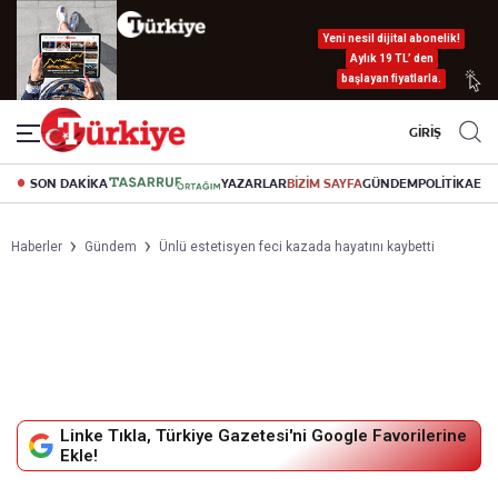
Yeni nesil dijital abonelik!
Aylık 19 TL’ den
başlayan fiyatlarla.
GİRİŞ
SON DAKİKA
YAZARLAR
BİZİM SAYFA
GÜNDEM
POLİTİKA
EK
Haberler
Gündem
Ünlü estetisyen feci kazada hayatını kaybetti
Linke Tıkla, Türkiye Gazetesi'ni Google Favorilerine
Ekle!