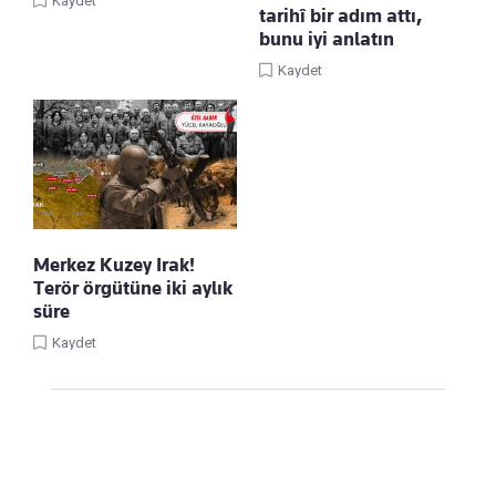
Kaydet
tarihî bir adım attı,
bunu iyi anlatın
Kaydet
Merkez Kuzey Irak!
Terör örgütüne iki aylık
süre
Kaydet