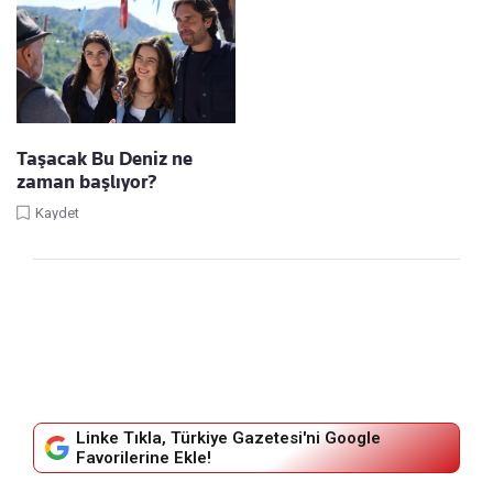
Taşacak Bu Deniz ne
zaman başlıyor?
Kaydet
Linke Tıkla, Türkiye Gazetesi'ni Google
Favorilerine Ekle!