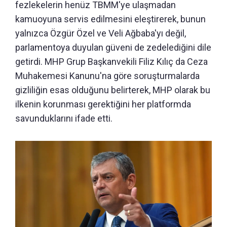
fezlekelerin henüz TBMM'ye ulaşmadan
kamuoyuna servis edilmesini eleştirerek, bunun
yalnızca Özgür Özel ve Veli Ağbaba'yı değil,
parlamentoya duyulan güveni de zedelediğini dile
getirdi. MHP Grup Başkanvekili Filiz Kılıç da Ceza
Muhakemesi Kanunu'na göre soruşturmalarda
gizliliğin esas olduğunu belirterek, MHP olarak bu
ilkenin korunması gerektiğini her platformda
savunduklarını ifade etti.