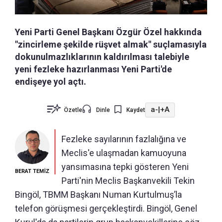
Yeni Parti Genel Başkanı Özgür Özel hakkında
"zincirleme şekilde rüşvet almak" suçlamasıyla
dokunulmazlıklarının kaldırılması talebiyle
yeni fezleke hazırlanması Yeni Parti'de
endişeye yol açtı.
a-
|
+A
Özetle
Dinle
Kaydet
Fezleke sayılarının fazlalığına ve
Meclis'e ulaşmadan kamuoyuna
yansımasına tepki gösteren Yeni
BERAT TEMİZ
Parti'nin Meclis Başkanvekili Tekin
Bingöl, TBMM Başkanı Numan Kurtulmuş’la
telefon görüşmesi gerçekleştirdi. Bingöl, Genel