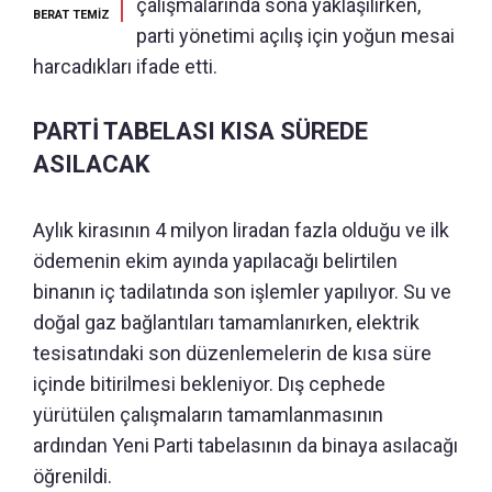
çalışmalarında sona yaklaşılırken,
BERAT TEMİZ
parti yönetimi açılış için yoğun mesai
harcadıkları ifade etti.
PARTİ TABELASI KISA SÜREDE
ASILACAK
Aylık kirasının 4 milyon liradan fazla olduğu ve ilk
ödemenin ekim ayında yapılacağı belirtilen
binanın iç tadilatında son işlemler yapılıyor. Su ve
doğal gaz bağlantıları tamamlanırken, elektrik
tesisatındaki son düzenlemelerin de kısa süre
içinde bitirilmesi bekleniyor. Dış cephede
yürütülen çalışmaların tamamlanmasının
ardından Yeni Parti tabelasının da binaya asılacağı
öğrenildi.