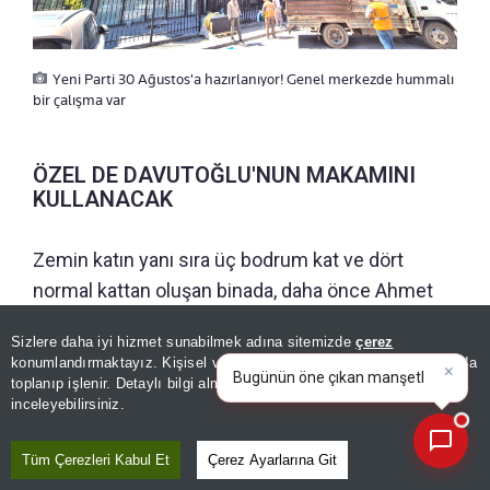
Yeni Parti 30 Ağustos'a hazırlanıyor! Genel merkezde hummalı
bir çalışma var
ÖZEL DE DAVUTOĞLU'NUN MAKAMINI
KULLANACAK
Zemin katın yanı sıra üç bodrum kat ve dört
normal kattan oluşan binada, daha önce Ahmet
Davutoğlu'nun makam odası olarak kullanılan
Sizlere daha iyi hizmet sunabilmek adına sitemizde
çerez
üçüncü kattaki odanın, Özgür Özel tarafından da
×
Bugünün öne çıkan manşetleri
konumlandırmaktayız. Kişisel verileriniz, KVKK ve GDPR kapsamında
ve gelişmeleri neler?
genel başkanlık makamı olarak kullanılacağı ifade
toplanıp işlenir. Detaylı bilgi almak için
Aydınlatma Metnimizi
📰
Son 30 güne ait haberleri, spor gelişmelerini veya yazar yazılarını sorgulayabilirsiniz.
inceleyebilirsiniz.
ediliyor. Zemin katta ise basın mensupları için
özel bir çalışma alanı hazırlanıyor. Ayrıca toplantı
Tüm Çerezleri Kabul Et
Çerez Ayarlarına Git
salonunun Parti Meclisi ve Merkez Yönetim