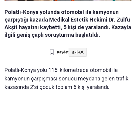
Polatlı-Konya yolunda otomobil ile kamyonun
çarpıştığı kazada Medikal Estetik Hekimi Dr. Zülfü
Akşit hayatını kaybetti, 5 kişi de yaralandı. Kazayla
ilgili geniş çaplı soruşturma başlatıldı.
a-
|
+A
Kaydet
Polatlı-Konya yolu 115. kilometrede otomobil ile
kamyonun çarpışması sonucu meydana gelen trafik
kazasında 2'si çocuk toplam 6 kişi yaralandı.