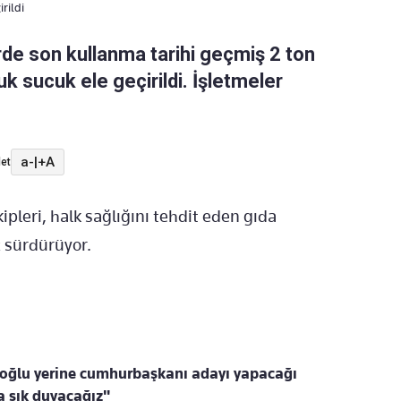
rildi
erde son kullanma tarihi geçmiş 2 ton
zuk sucuk ele geçirildi. İşletmeler
a-
|
+A
et
ipleri, halk sağlığını tehdit eden gıda
z sürdürüyor.
oğlu yerine cumhurbaşkanı adayı yapacağı
a sık duyacağız"