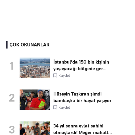
Kaçırmayın
Ücretsiz üye olun, gündemi
şekillendiren gelişmeleri önce siz duyun
ÇOK OKUNANLAR
İstanbul'da 150 bin kişinin
1
yaşayacağı bölgede ger...
Kaydet
Hüseyin Taşkıran şimdi
2
bambaşka bir hayat yaşıyor
Kaydet
34 yıl sonra evlat sahibi
3
olmuşlardı! Meğer mahall...