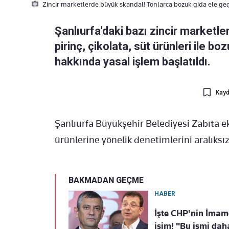
Zincir marketlerde büyük skandal! Tonlarca bozuk gida ele geçi
Şanlıurfa'daki bazı zincir marketl
pirinç, çikolata, süt ürünleri ile bo
hakkında yasal işlem başlatıldı.
Kayd
Şanlıurfa Büyükşehir Belediyesi Zabıta ek
ürünlerine yönelik denetimlerini aralıksı
BAKMADAN GEÇME
HABER
İşte CHP'nin İmam
isim! "Bu ismi dah