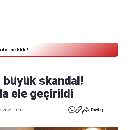
Haber Verin
Editör masamıza bilgi ve materyal
göndermek için
tıklayın
ilerine Ekle!
e büyük skandal!
a ele geçirildi
, 2025 - 17:07
Paylaş