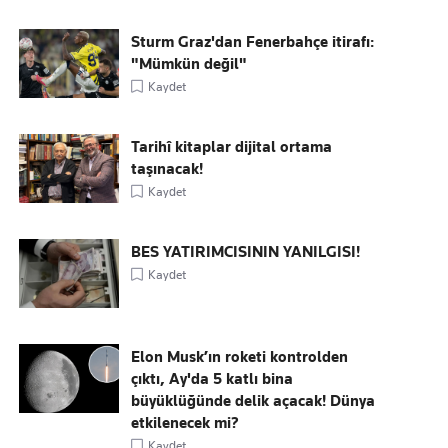
Sturm Graz'dan Fenerbahçe itirafı:
"Mümkün değil"
Kaydet
Tarihî kitaplar dijital ortama
taşınacak!
Kaydet
BES YATIRIMCISININ YANILGISI!
Kaydet
Elon Musk’ın roketi kontrolden
çıktı, Ay'da 5 katlı bina
büyüklüğünde delik açacak! Dünya
etkilenecek mi?
Kaydet