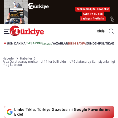
Yeni nesil dijital abonelik!
Aylık 19 TL’ den
başlayan fiyatlarla.
GİRİŞ
SON DAKİKA
YAZARLAR
BİZİM SAYFA
GÜNDEM
POLİTİKA
EK
Haberler
Haberler
Ajax Galatasaray muhtemel 11'ler belli oldu mu? Galatasaray Şampiyonlar ligi
maç kadrosu
Linke Tıkla, Türkiye Gazetesi'ni Google Favorilerine
Ekle!