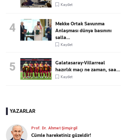
Kaydet
Mekke Ortak Savunma
4
Anlaşması dünya basınını
salla...
Kaydet
Galatasaray-Villarreal
5
hazırlık maçı ne zaman, saa...
Kaydet
YAZARLAR
Prof. Dr. Ahmet Şimşirgil
Cümle hareketiniz güzeldir!