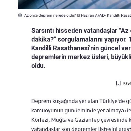
Az önce deprem nerede oldu? 13 Haziran AFAD- Kandilli Rasat
Sarsıntı hisseden vatandaşlar "A
dakika?" sorgulamalarını yapıyor. 
Kandilli Rasathanesi'nin güncel ver
depremlerin merkez üsleri, büyük
oldu.
Kayd
Deprem kuşağında yer alan Türkiye'de gü
kamuoyunun gündeminde yer almaya devam
Körfezi, Muğla ve Gaziantep çevresinde 
vatandaşlar son depremler listesini araş