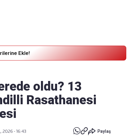
Haber Verin
Editör masamıza bilgi ve materyal göndermek için
tıklayın
ilerine Ekle!
erede oldu? 13
dilli Rasathanesi
esi
, 2026 - 16:43
Paylaş