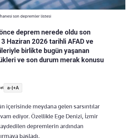
hanesi son depremler listesi
z önce deprem nerede oldu son
13 Haziran 2026 tarihli AFAD ve
ileriyle birlikte bugün yaşanan
lükleri ve son durum merak konusu
a-
|
+A
et
n içerisinde meydana gelen sarsıntılar
 ediyor. Özellikle Ege Denizi, İzmir
kaydedilen depremlerin ardından
tırmaya başladı.