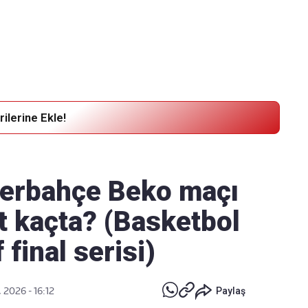
Haber Verin
Editör masamıza bilgi ve materyal
göndermek için
tıklayın
ilerine Ekle!
nerbahçe Beko maçı
at kaçta? (Basketbol
 final serisi)
 2026 - 16:12
Paylaş