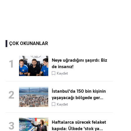
Kaçırmayın
Ücretsiz üye olun, gündemi
şekillendiren gelişmeleri önce siz duyun
ÇOK OKUNANLAR
Neye uğradığını şaşırdı: Biz
1
de insanız!
Kaydet
İstanbul'da 150 bin kişinin
2
yaşayacağı bölgede ger...
Kaydet
Haftalarca sürecek felaket
3
kapıda: Ülkede 'stok ya...