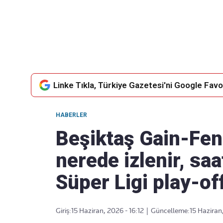
Takip Edin
Favori mecralarınızda haber
akışımıza ulaşın
Linke Tıkla, Türkiye Gazetesi'ni Google Favor
HABERLER
Beşiktaş Gain-Fe
nerede izlenir, sa
Süper Ligi play-off
Giriş:
15 Haziran, 2026 - 16:12
|
Güncelleme:
15 Haziran,