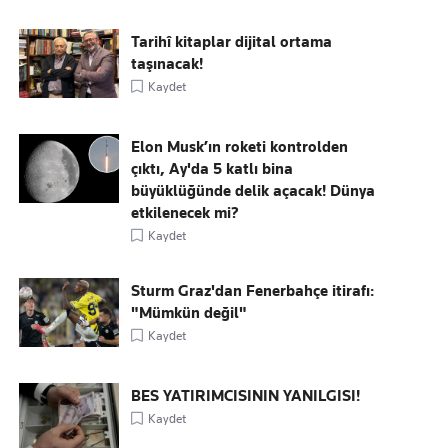
Tarihî kitaplar dijital ortama
taşınacak!
Kaydet
Elon Musk’ın roketi kontrolden
çıktı, Ay'da 5 katlı bina
büyüklüğünde delik açacak! Dünya
etkilenecek mi?
Kaydet
Sturm Graz'dan Fenerbahçe itirafı:
"Mümkün değil"
Kaydet
BES YATIRIMCISININ YANILGISI!
Kaydet