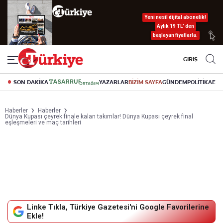
Yeni nesil dijital abonelik!
Aylık 19 TL’ den
başlayan fiyatlarla.
GİRİŞ
SON DAKİKA
YAZARLAR
BİZİM SAYFA
GÜNDEM
POLİTİKA
EK
Haberler
Haberler
Dünya Kupası çeyrek finale kalan takımlar! Dünya Kupası çeyrek final
eşleşmeleri ve maç tarihleri
Linke Tıkla, Türkiye Gazetesi'ni Google Favorilerine
Ekle!