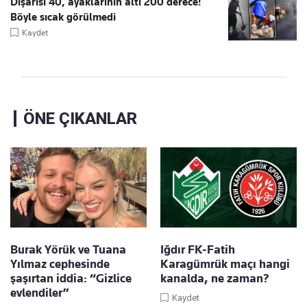
Dışarısı 40, ayaklarının altı 200 derece!
Böyle sıcak görülmedi
Kaydet
ÖNE ÇIKANLAR
Burak Yörük ve Tuana
Iğdır FK-Fatih
Yılmaz cephesinde
Karagümrük maçı hangi
şaşırtan iddia: “Gizlice
kanalda, ne zaman?
evlendiler”
Kaydet