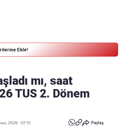
Haber Verin
Editör masamıza bilgi ve materyal
göndermek için
tıklayın
ilerine Ekle!
şladı mı, saat
026 TUS 2. Dönem
uz, 2026 - 07:51
Paylaş