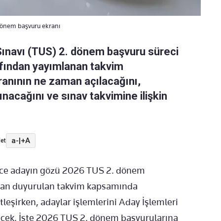
 Dönem başvuru ekranı
 Sınavı (TUS) 2. dönem başvuru süreci
afından yayımlanan takvim
ranının ne zaman açılacağını,
lınacağını ve sınav takvimine ilişkin
a-
|
+A
et
erce adayın gözü 2026 TUS 2. dönem
ndan duyurulan takvim kapsamında
tleşirken, adaylar işlemlerini Aday İşlemleri
lecek. İşte 2026 TUS 2. dönem başvurularına