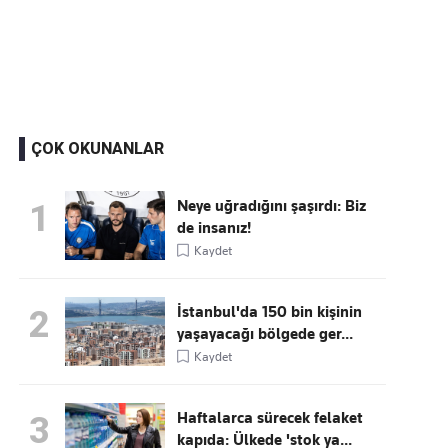
Kaçırmayın
Ücretsiz üye olun, gündemi
şekillendiren gelişmeleri önce siz duyun
ÇOK OKUNANLAR
Neye uğradığını şaşırdı: Biz
1
de insanız!
Kaydet
İstanbul'da 150 bin kişinin
2
yaşayacağı bölgede ger...
Kaydet
Haftalarca sürecek felaket
3
kapıda: Ülkede 'stok ya...