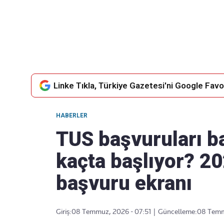
Takip Edin
Favori mecralarınızda haber
akışımıza ulaşın
Linke Tıkla, Türkiye Gazetesi'ni Google Favor
HABERLER
TUS başvuruları ba
kaçta başlıyor? 2
başvuru ekranı
Giriş:
08 Temmuz, 2026 - 07:51
|
Güncelleme:
08 Temm