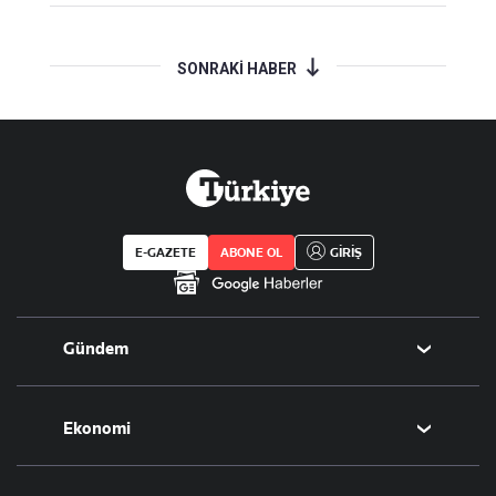
SONRAKİ HABER
E-GAZETE
ABONE OL
GİRİŞ
Gündem
Politika
Ekonomi
Eğitim
Borsa