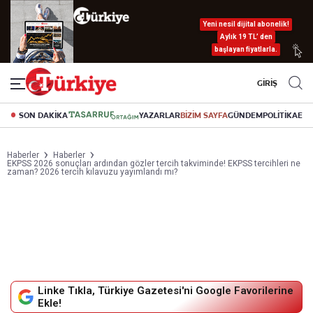
Yeni nesil dijital abonelik!
Aylık 19 TL’ den
başlayan fiyatlarla.
GİRİŞ
SON DAKİKA
YAZARLAR
BİZİM SAYFA
GÜNDEM
POLİTİKA
EK
Haberler
Haberler
EKPSS 2026 sonuçları ardından gözler tercih takviminde! EKPSS tercihleri ne
zaman? 2026 tercih kılavuzu yayımlandı mı?
Linke Tıkla, Türkiye Gazetesi'ni Google Favorilerine
Ekle!