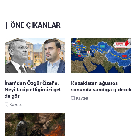
ÖNE ÇIKANLAR
İnan'dan Özgür Özel'e:
Kazakistan ağustos
Neyi takip ettiğimizi gel
sonunda sandığa gidecek
de gör
Kaydet
Kaydet