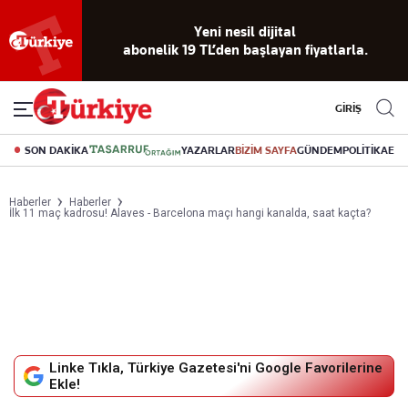
Reklamsız
56 yıllık
Akıllı haber
Eski gazeteleri
Yazarlarla
okuma
dijital arşiv
asistanı
indirme
canlı soru
deneyimi
cevap
GİRİŞ
SON DAKİKA
YAZARLAR
BİZİM SAYFA
GÜNDEM
POLİTİKA
EK
Haberler
Haberler
İlk 11 maç kadrosu! Alaves - Barcelona maçı hangi kanalda, saat kaçta?
Linke Tıkla, Türkiye Gazetesi'ni Google Favorilerine
Ekle!