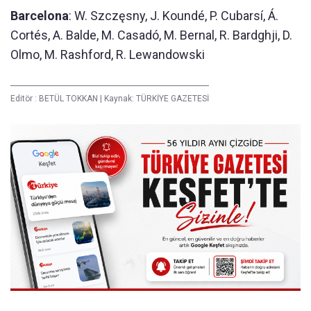
Barcelona
: W. Szczęsny, J. Koundé, P. Cubarsí, Á.
Cortés, A. Balde, M. Casadó, M. Bernal, R. Bardghji, D.
Olmo, M. Rashford, R. Lewandowski
Editör :
BETÜL TOKKAN
|
Kaynak: TÜRKİYE GAZETESİ