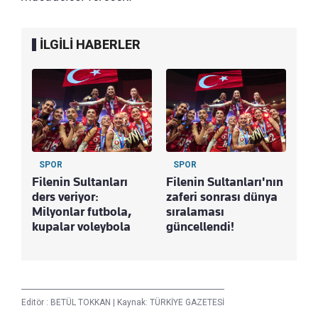
İLGİLİ HABERLER
SPOR
SPOR
Filenin Sultanları
Filenin Sultanları'nın
ders veriyor:
zaferi sonrası dünya
Milyonlar futbola,
sıralaması
kupalar voleybola
güncellendi!
Editör :
BETÜL TOKKAN
|
Kaynak: TÜRKİYE GAZETESİ