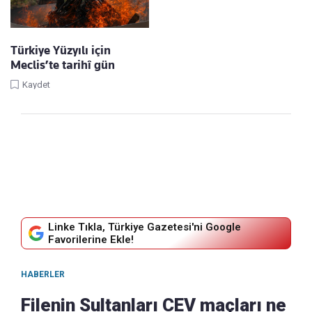
Türkiye Yüzyılı için
Meclis’te tarihî gün
Kaydet
Linke Tıkla, Türkiye Gazetesi'ni Google
Favorilerine Ekle!
HABERLER
Filenin Sultanları CEV maçları ne