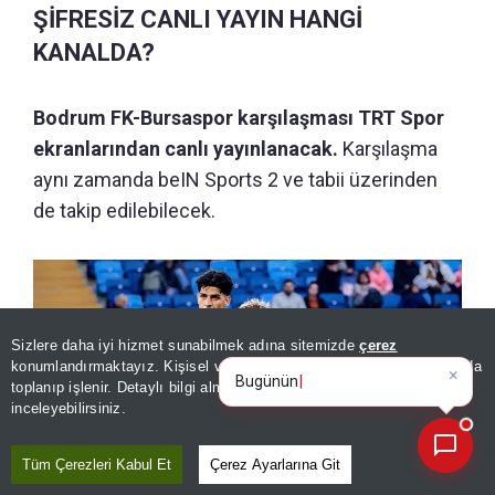
ŞİFRESİZ CANLI YAYIN HANGİ
KANALDA?
Bodrum FK-Bursaspor karşılaşması TRT Spor
ekranlarından canlı yayınlanacak.
Karşılaşma
aynı zamanda beIN Sports 2 ve tabii üzerinden
de takip edilebilecek.
Sizlere daha iyi hizmet sunabilmek adına sitemizde
çerez
×
Bugünün öne çıkan manşetleri
konumlandırmaktayız. Kişisel verileriniz, KVKK ve GDPR kapsamında
ve gelişmeleri neler?
|
toplanıp işlenir. Detaylı bilgi almak için
Aydınlatma Metnimizi
📰
Son 30 güne ait haberleri, spor gelişmelerini veya yazar yazılarını sorgulayabilirsiniz.
inceleyebilirsiniz.
Tüm Çerezleri Kabul Et
Çerez Ayarlarına Git