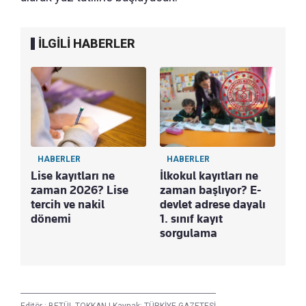
İLGİLİ HABERLER
HABERLER
HABERLER
Lise kayıtları ne
İlkokul kayıtları ne
zaman 2026? Lise
zaman başlıyor? E-
tercih ve nakil
devlet adrese dayalı
dönemi
1. sınıf kayıt
sorgulama
Editör :
BETÜL TOKKAN
|
Kaynak: TÜRKİYE GAZETESİ