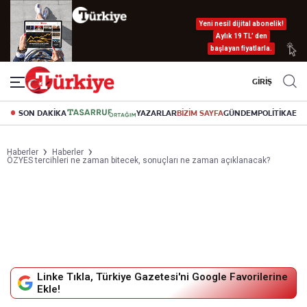
Yeni nesil dijital abonelik!
Aylık 19 TL’ den
başlayan fiyatlarla.
GİRİŞ
SON DAKİKA
YAZARLAR
BİZİM SAYFA
GÜNDEM
POLİTİKA
EK
Haberler
Haberler
ÖZYES tercihleri ne zaman bitecek, sonuçları ne zaman açıklanacak?
Linke Tıkla, Türkiye Gazetesi'ni Google Favorilerine
Ekle!