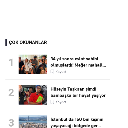
Kaçırmayın
Ücretsiz üye olun, gündemi
şekillendiren gelişmeleri önce siz duyun
ÇOK OKUNANLAR
34 yıl sonra evlat sahibi
1
olmuşlardı! Meğer mahall...
Kaydet
Hüseyin Taşkıran şimdi
2
bambaşka bir hayat yaşıyor
Kaydet
İstanbul'da 150 bin kişinin
3
yaşayacağı bölgede ger...