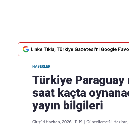
Takip Edin
Favori mecralarınızda haber
akışımıza ulaşın
Linke Tıkla, Türkiye Gazetesi'ni Google Favor
HABERLER
Türkiye Paraguay 
saat kaçta oynanac
yayın bilgileri
Giriş:
14 Haziran, 2026 - 11:19
|
Güncelleme:
14 Haziran,