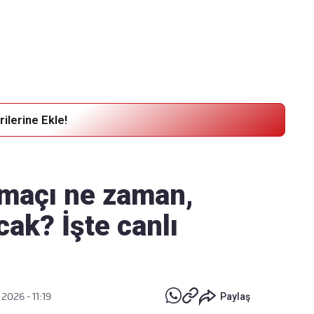
Haber Verin
Editör masamıza bilgi ve materyal
göndermek için
tıklayın
ilerine Ekle!
maçı ne zaman,
ak? İşte canlı
 2026 - 11:19
Paylaş