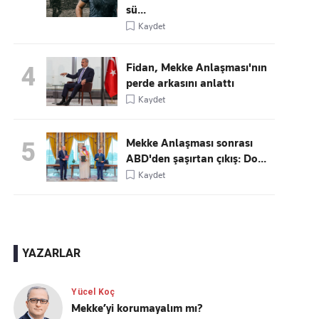
sü...
Kaydet
Fidan, Mekke Anlaşması'nın
4
perde arkasını anlattı
Kaydet
Mekke Anlaşması sonrası
5
ABD'den şaşırtan çıkış: Do...
Kaydet
YAZARLAR
Yücel Koç
Mekke’yi korumayalım mı?