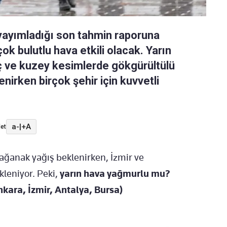
yayımladığı son tahmin raporuna
ok bulutlu hava etkili olacak. Yarın
ç ve kuzey kesimlerde gökgürültülü
nirken birçok şehir için kuvvetli
a-
|
+A
et
sağanak yağış beklenirken, İzmir ve
kleniyor. Peki,
yarın hava yağmurlu mu?
kara, İzmir, Antalya, Bursa)