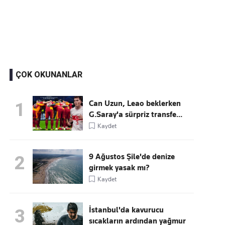
Kaçırmayın
Ücretsiz üye olun, gündemi şekillendiren gelişmeleri önce siz duyun
ÇOK OKUNANLAR
Can Uzun, Leao beklerken
1
G.Saray'a sürpriz transfe...
Kaydet
9 Ağustos Şile'de denize
2
girmek yasak mı?
Kaydet
İstanbul'da kavurucu
3
sıcakların ardından yağmur