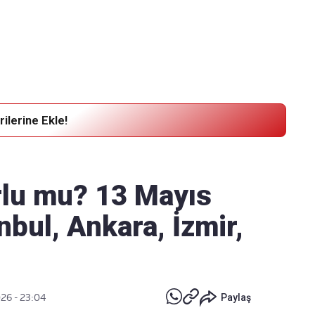
Haber Verin
Editör masamıza bilgi ve materyal göndermek için
tıklayın
ilerine Ekle!
rlu mu? 13 Mayıs
bul, Ankara, İzmir,
026 - 23:04
Paylaş