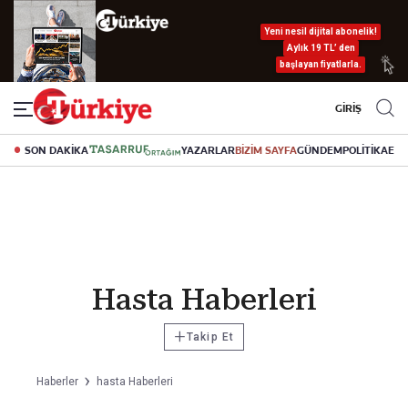
Yeni nesil dijital abonelik!
Aylık 19 TL’ den
başlayan fiyatlarla.
GİRİŞ
SON DAKİKA
YAZARLAR
BİZİM SAYFA
GÜNDEM
POLİTİKA
EK
Hasta Haberleri
+
Takip Et
Haberler
hasta Haberleri