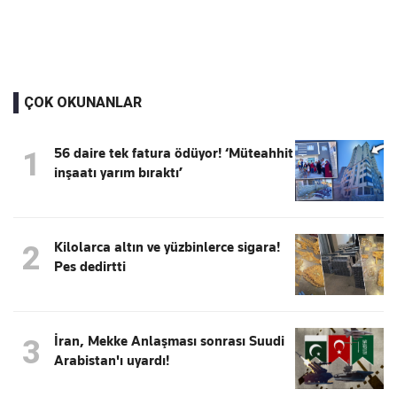
ÇOK OKUNANLAR
56 daire tek fatura ödüyor! ‘Müteahhit
1
inşaatı yarım bıraktı’
Kilolarca altın ve yüzbinlerce sigara!
2
Pes dedirtti
İran, Mekke Anlaşması sonrası Suudi
3
Arabistan'ı uyardı!