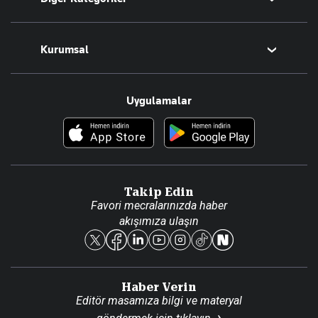
Tüm Yazarlar
Magazin
Kurumsal
Teknoloji
Resmî Ilanlar
Hakkımızda
Uygulamalar
Haberler
İletişim
Foto Haber
Künye
Video Galeri
Gazete Aboneliği
Danışma Telefonları
Takip Edin
Favori mecralarınızda haber
Yasal
akışımıza ulaşın
Reklam Ver
Haber Verin
Editör masamıza bilgi ve materyal