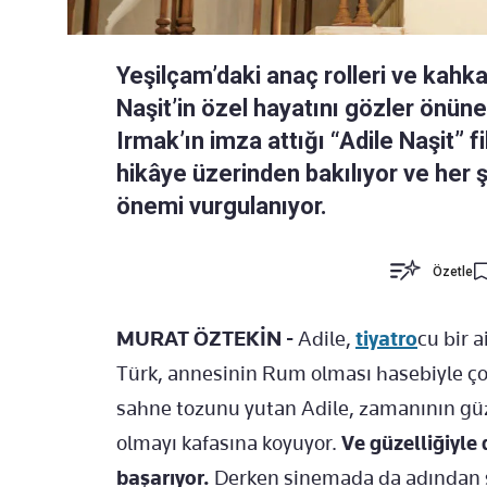
Yeşilçam’daki anaç rolleri ve kahk
Naşit’in özel hayatını gözler önü
Irmak’ın imza attığı “Adile Naşit” 
hikâye üzerinden bakılıyor ve her
önemi vurgulanıyor.
Özetle
MURAT ÖZTEKİN -
Adile,
tiyatro
cu bir 
Türk, annesinin Rum olması hasebiyle ço
sahne tozunu yutan Adile, zamanının güz
olmayı kafasına koyuyor.
Ve güzelliğiyle 
başarıyor.
Derken sinemada da adından s