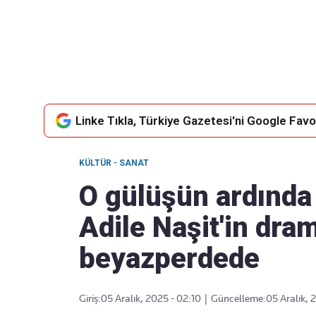
Takip Edin
Favori mecralarınızda haber
akışımıza ulaşın
Linke Tıkla, Türkiye Gazetesi'ni Google Favor
KÜLTÜR - SANAT
O gülüşün ardında 
Adile Naşit'in dra
beyazperdede
Giriş:
05 Aralık, 2025 - 02:10
|
Güncelleme:
05 Aralık, 