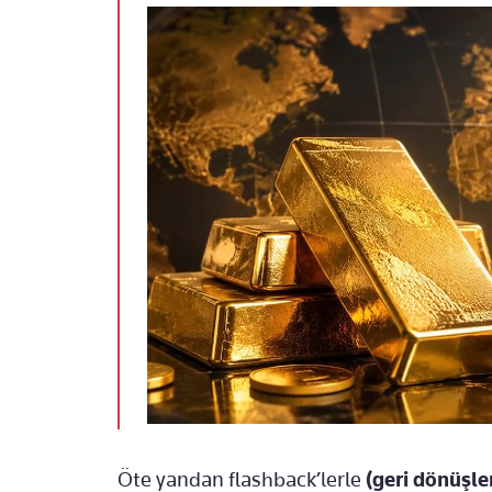
Öte yandan flashback’lerle
(geri dönüşle