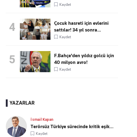
Kaydet
Çocuk hasreti için evlerini
4
sattılar! 34 yıl sonra...
Kaydet
F.Bahçe'den yıldız golcü için
5
40 milyon avro!
Kaydet
YAZARLAR
İsmail Kapan
Terörsüz Türkiye sürecinde kritik eşik…
Kaydet