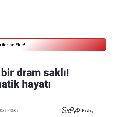
Haber Verin
Editör masamıza bilgi ve materyal
göndermek için
tıklayın
ilerine Ekle!
bir dram saklı!
matik hayatı
2025 - 10:05
Paylaş