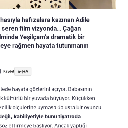
ahasıyla hafızalara kazınan Adile
ne seren film vizyonda… Çağan
filminde Yeşilçam’a dramatik bir
 şeye rağmen hayata tutunmanın
a-
|
+A
Kaydet
ailede hayata gözlerini açıyor. Babasının
k kültürlü bir yuvada büyüyor. Küçükken
ellik ölçülerine uymasa da usta bir oyuncu
değil, kabiliyetiyle bunu tiyatroda
öz ettirmeye başlıyor. Ancak yaptığı