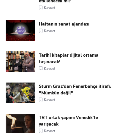
etkilenecek mi?
Kaydet
Haftanın sanat ajandası
Kaydet
Tarihî kitaplar dijital ortama
taşınacak!
Kaydet
Sturm Graz'dan Fenerbahçe itirafı:
"Mümkün değil"
Kaydet
TRT ortak yapımı Venedik’te
yarışacak
Kaydet