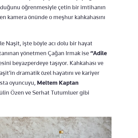
olduğunu öğrenmesiyle çetin bir imtihanın
şarken kamera önünde o meşhur kahkahasını
 Naşit, işte böyle acı dolu bir hayat
e tanınan yönetmen Çağan Irmak ise
“Adile
sini beyazperdeye taşıyor. Kahkahası ve
aşit’in dramatik özel hayatını ve kariyer
usta oyuncuyu,
Meltem Kaptan
Tülin Özen ve Serhat Tutumluer gibi