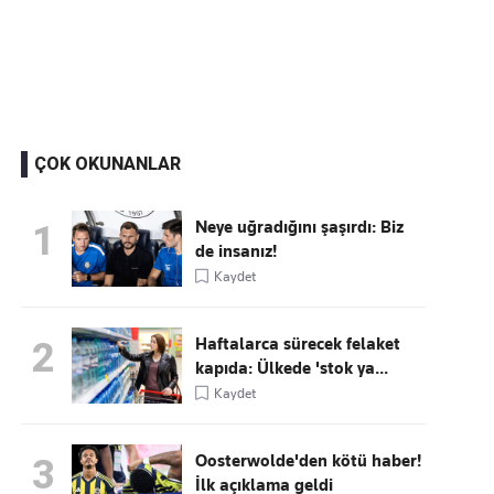
Kaçırmayın
Ücretsiz üye olun, gündemi
şekillendiren gelişmeleri önce siz duyun
ÇOK OKUNANLAR
Neye uğradığını şaşırdı: Biz
1
de insanız!
Kaydet
Haftalarca sürecek felaket
2
kapıda: Ülkede 'stok ya...
Kaydet
Oosterwolde'den kötü haber!
3
İlk açıklama geldi