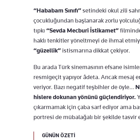
“Hababam Sınıfı”
setindeki okul zili sah
çocukluğundan başlanarak zorlu yolculuğ
tıpkı
“Sevda Mecburi İstikamet”
filminde
haklı tenkitler yöneltmeyi de ihmal et
“güzellik”
istismarına dikkat çekiyor.
Bu arada Türk sinemasının efsane isimler
resmigeçit yapıyor âdeta. Ancak mesaj en
veriyor. Bazı negatif teşbihler de öyle…
N
hislere dokunan yönünü güçlendiriyor.
Y
çıkarmamak için çaba sarf ediyor ama başa
portresi de mübalağalı bir şekilde tasvir e
GÜNÜN ÖZETİ