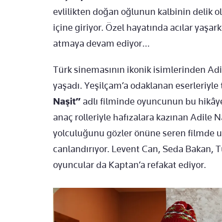
evlilikten doğan oğlunun kalbinin delik 
içine giriyor. Özel hayatında acılar ya
atmaya devam ediyor…
Türk sinemasının ikonik isimlerinden Adile
yaşadı. Yeşilçam’a odaklanan eserleriyl
Naşit”
adlı filminde oyuncunun bu hikâye
anaç rolleriyle hafızalara kazınan Adile N
yolculuğunu gözler önüne seren filmde 
canlandırıyor. Levent Can, Seda Bakan, 
oyuncular da Kaptan’a refakat ediyor.