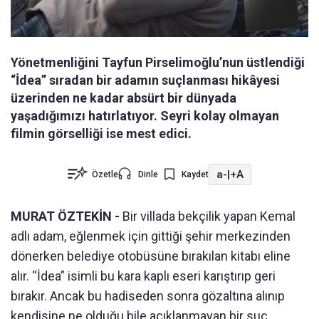
Yönetmenliğini Tayfun Pirselimoğlu’nun üstlendiği
“İdea” sıradan bir adamın suçlanması hikâyesi
üzerinden ne kadar absürt bir dünyada
yaşadığımızı hatırlatıyor. Seyri kolay olmayan
filmin görselliği ise mest edici.
a-
|
+A
Özetle
Dinle
Kaydet
MURAT ÖZTEKİN -
Bir villada bekçilik yapan Kemal
adlı adam, eğlenmek için gittiği şehir merkezinden
dönerken belediye otobüsüne bırakılan kitabı eline
alır. “İdea” isimli bu kara kaplı eseri karıştırıp geri
bırakır. Ancak bu hadiseden sonra gözaltına alınıp
kendisine ne olduğu bile açıklanmayan bir suç