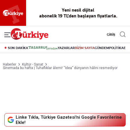
Yeni nesil dijital
abonelik 19 TL’den başlayan fiyatlarla.
GİRİŞ
SON DAKİKA
YAZARLAR
BİZİM SAYFA
GÜNDEM
POLİTİKA
EK
Haberler
Kültür - Sanat
Sinemada bu hafta | Tuhaflıklar âlemi! “İdea” dünyanın hâlini resmediyor
Linke Tıkla, Türkiye Gazetesi'ni Google Favorilerine
Ekle!