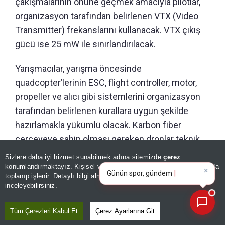
çakışmalarının önüne geçmek amacıyla pilotlar,
organizasyon tarafından belirlenen VTX (Video
Transmitter) frekanslarını kullanacak. VTX çıkış
gücü ise 25 mW ile sınırlandırılacak.
Yarışmacılar, yarışma öncesinde
quadcopter’lerinin ESC, flight controller, motor,
propeller ve alıcı gibi sistemlerini organizasyon
tarafından belirlenen kurallara uygun şekilde
hazırlamakla yükümlü olacak. Karbon fiber
çerçeveye sahip olması gereken dronlar teknik
×
uygunluk ve güvenlik açısından da
Günün spor, gündem ve
Sizlere daha iyi hizmet sunabilmek adına sitemizde
çerez
ekonomi gelişmelerini analiz
değerlendirilecek. Hakem heyeti tarafından
konumlandırmaktayız. Kişisel verileriniz, KVKK ve GDPR kapsamında
edin!
|
toplanıp işlenir. Detaylı bilgi almak için
Aydınlatma Metnimizi
teknik açıdan uygun bulunmayan veya güvenlik
📰
Son 30 güne ait haberleri, spor gelişmelerini veya yazar yazılarını sorgulayabilirsiniz.
inceleyebilirsiniz.
riski taşıdığı değerlendirilen araçların yarışmasına
izin verilmeyecek. Pilotların da yarışma süresince
Tüm Çerezleri Kabul Et
Çerez Ayarlarına Git
belirlenen teknik ve güvenlik kurallarına uyması