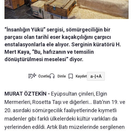
“İnsanlığın Yükü” sergisi, sömürgeciliğin bir
parçası olan tarihî eser kaçakçılığını çarpıcı
enstalasyonlarla ele alıyor. Serginin küratörü H.
Mert Kaya, “Bu, hafızanın ve temsilin
dönüştürülmesi meselesi” diyor.
a-
|
+A
Özetle
Dinle
Kaydet
MURAT ÖZTEKİN -
Eyüpsultan çinileri, Elgin
Mermerleri, Rosetta Taşı ve diğerleri... Batı’nın 19. ve
20. asırdaki sömürgecilik faaliyetlerinde kıymetli
madenler gibi farklı ülkelerdeki kültür varlıkları da
yerlerinden edildi. Artık Batı müzelerinde sergilenen