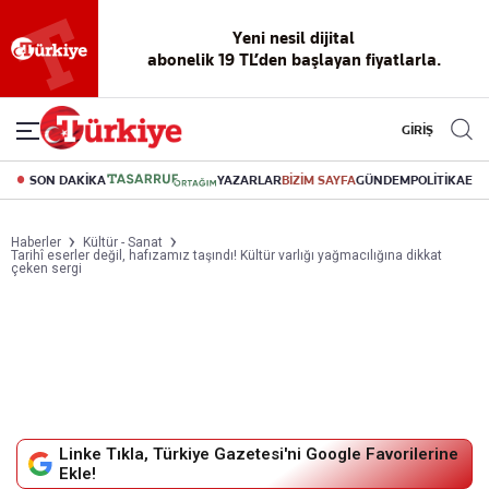
Yeni nesil dijital
abonelik 19 TL’den başlayan fiyatlarla.
GİRİŞ
SON DAKİKA
YAZARLAR
BİZİM SAYFA
GÜNDEM
POLİTİKA
EK
Haberler
Kültür - Sanat
Tarihî eserler değil, hafızamız taşındı! Kültür varlığı yağmacılığına dikkat
çeken sergi
Linke Tıkla, Türkiye Gazetesi'ni Google Favorilerine
Ekle!