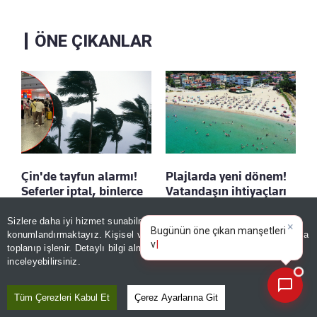
ÖNE ÇIKANLAR
Çin'de tayfun alarmı!
Plajlarda yeni dönem!
Seferler iptal, binlerce
Vatandaşın ihtiyaçları
kişi tahliye edildi
karşılanacak, işgal
bitecek
Sizlere daha iyi hizmet sunabilmek adına sitemizde
çerez
×
Kaydet
Bugünün öne çıkan manşetleri
konumlandırmaktayız. Kişisel verileriniz, KVKK ve GDPR kapsamında
Kaydet
ve gelişmeleri neler?
toplanıp işlenir. Detaylı bilgi almak için
Aydınlatma Metnimizi
📰
Son 30 güne ait haberleri, spor gelişmelerini veya yazar yazılarını sorgulayabilirsiniz.
inceleyebilirsiniz.
Tüm Çerezleri Kabul Et
Çerez Ayarlarına Git