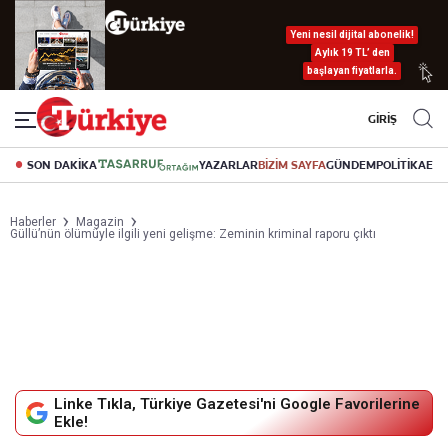
Yeni nesil dijital abonelik!
Aylık 19 TL’ den
başlayan fiyatlarla.
GİRİŞ
SON DAKİKA
YAZARLAR
BİZİM SAYFA
GÜNDEM
POLİTİKA
EK
Haberler
Magazin
Güllü’nün ölümüyle ilgili yeni gelişme: Zeminin kriminal raporu çıktı
Linke Tıkla, Türkiye Gazetesi'ni Google Favorilerine
Ekle!