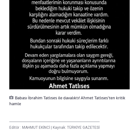
Babası İbrahim Tatlıses ile davalıktı! Ahmet Tatlıses'ten kritik
hamle
Editör :
MAHMUT EKİNCİ
|
Kaynak: TÜRKİYE GAZETESİ