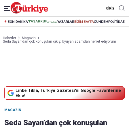
GİRİŞ
SON DAKİKA
YAZARLAR
BİZİM SAYFA
GÜNDEM
POLİTİKA
EK
Haberler
Magazin
Seda Sayan’dan çok konuşulan çıkış: Uyuyan adamdan nefret ediyorum
Linke Tıkla, Türkiye Gazetesi'ni Google Favorilerine
Ekle!
MAGAZIN
Seda Sayan’dan çok konuşulan