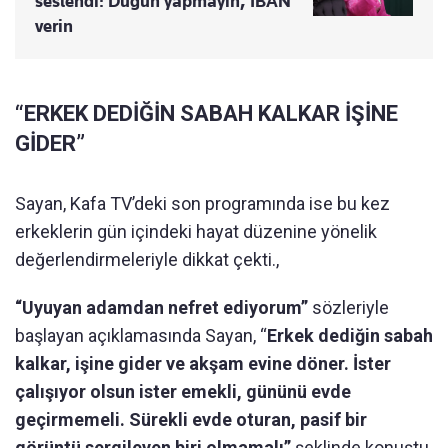
seslendi: Düğün yapmayın, IBAN
verin
“ERKEK DEDİĞİN SABAH KALKAR İŞİNE
GİDER”
Sayan, Kafa TV’deki son programında ise bu kez
erkeklerin gün içindeki hayat düzenine yönelik
değerlendirmeleriyle dikkat çekti.,
“Uyuyan adamdan nefret ediyorum”
sözleriyle
başlayan açıklamasında Sayan, “
Erkek dediğin sabah
kalkar, işine gider ve akşam evine döner. İster
çalışıyor olsun ister emekli, gününü evde
geçirmemeli. Sürekli evde oturan, pasif bir
görüntü sergileyen biri olmamalı”
şeklinde konuştu.