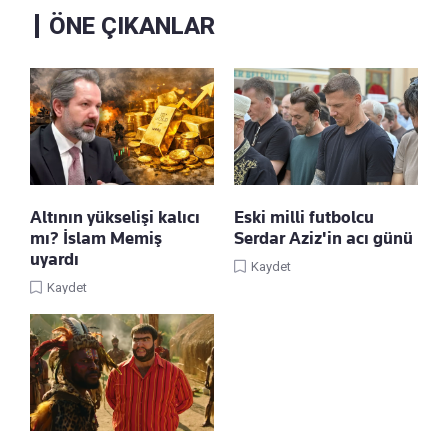
ÖNE ÇIKANLAR
Altının yükselişi kalıcı
Eski milli futbolcu
mı? İslam Memiş
Serdar Aziz'in acı günü
uyardı
Kaydet
Kaydet