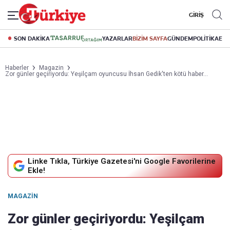
GİRİŞ
SON DAKİKA
YAZARLAR
BİZİM SAYFA
GÜNDEM
POLİTİKA
EK
Haberler
Magazin
Zor günler geçiriyordu: Yeşilçam oyuncusu İhsan Gedik'ten kötü haber…
Linke Tıkla, Türkiye Gazetesi'ni Google Favorilerine
Ekle!
MAGAZIN
Zor günler geçiriyordu: Yeşilçam