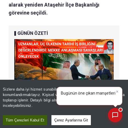
alarak yeniden Ataşehir İlçe Başkanlığı
görevine seçildi.
GÜNÜN ÖZETİ
Sizlere daha iyi hizmet sunabilmek adına sitemizde
çerez
×
Bugünün öne çıkan manşetleri
konumlandırmaktayız. Kişisel verileriniz, KVKK ve GDPR kapsamında
ve gelişmeleri neler?
|
toplanıp işlenir. Detaylı bilgi almak için
Aydınlatma Metnimizi
📰
Son 30 güne ait haberleri, spor gelişmelerini veya yazar yazılarını sorgulayabilirsiniz.
inceleyebilirsiniz.
Tüm Çerezleri Kabul Et
Çerez Ayarlarına Git