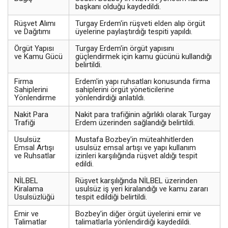
başkanı olduğu kaydedildi.
Rüşvet Alımı
Turgay Erdem'in rüşveti elden alıp örgüt
ve Dağıtımı
üyelerine paylaştırdığı tespiti yapıldı.
Örgüt Yapısı
Turgay Erdem'in örgüt yapısını
ve Kamu Gücü
güçlendirmek için kamu gücünü kullandığı
belirtildi.
Firma
Erdem'in yapı ruhsatları konusunda firma
Sahiplerini
sahiplerini örgüt yöneticilerine
Yönlendirme
yönlendirdiği anlatıldı.
Nakit Para
Nakit para trafiğinin ağırlıklı olarak Turgay
Trafiği
Erdem üzerinden sağlandığı belirtildi.
Usulsüz
Mustafa Bozbey'in müteahhitlerden
Emsal Artışı
usulsüz emsal artışı ve yapı kullanım
ve Ruhsatlar
izinleri karşılığında rüşvet aldığı tespit
edildi.
NİLBEL
Rüşvet karşılığında NİLBEL üzerinden
Kiralama
usulsüz iş yeri kiralandığı ve kamu zararı
Usulsüzlüğü
tespit edildiği belirtildi.
Emir ve
Bozbey'in diğer örgüt üyelerini emir ve
Talimatlar
talimatlarla yönlendirdiği kaydedildi.