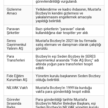
görevlendirildiği vurgulandı.
Gizlenme
Yetkilendirme ve kadro ihdasının, Mustafa
Amacı
Bozbey'in kendini gizlemesi ve
yakalanmasını engellemek amacıyla
yapıldığı belirtildi.
Paravan
Bazı şirketlerin "paravan" olarak
Şirketler
kullanıldığına dair tespitler yer aldı.
Seres
Mustafa Bozbey'in 2021'de bu firmada
Gayrimenkul
satış elemanı ve danışman olarak çalıştığı
Yatırım AŞ
görüldü.
Para
Bozbey'in eşi Seden Bozbey ile SERES
Transferleri
Gayrimenkul arasında "Fide AŞ Borç" adı
altında yoğun para transferleri tespit
edildi.
Fide Eğitim
Yönetim kurulu başkanının Seden Bozbey
Kurumları AŞ
olduğu belirtildi.
NİLVAK Vakfı
Mustafa Bozbey'in 1999'da kurduğu
vakfa para gönderildiği tespit edildi.
Görevler
Para gönderildiği tarihte Mustafa
Sırasında
Bozbey'in Nilüfer Belediye Başkanı, eşi
Bağış
Seden Bozbey'in NİLVAK yönetim kurulu