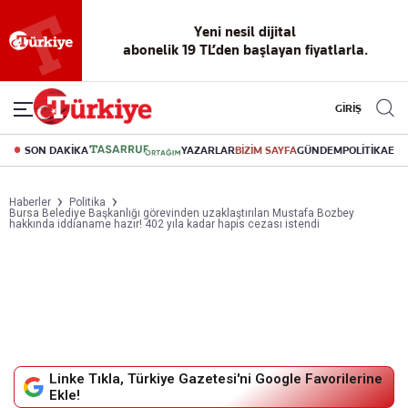
Reklamsız
56 yıllık
Akıllı haber
Eski gazeteleri
Yazarlarla
okuma
dijital arşiv
asistanı
indirme
canlı soru
deneyimi
cevap
GİRİŞ
SON DAKİKA
YAZARLAR
BİZİM SAYFA
GÜNDEM
POLİTİKA
EK
Haberler
Politika
Bursa Belediye Başkanlığı görevinden uzaklaştırılan Mustafa Bozbey
hakkında iddianame hazır! 402 yıla kadar hapis cezası istendi
Linke Tıkla, Türkiye Gazetesi'ni Google Favorilerine
Ekle!