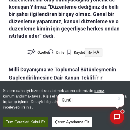
konuşan Yılmaz “Düzenleme dediğiniz de belli
bir şahsı ilgilendiren bir şey olmaz. Genel bir
düzenleme yaparsınız, kanuni düzenleme ve o
düzenleme kimin için geçerliyse herkes ondan
istifade eder” dedi.
a-
|
+A
Özetle
Dinle
Kaydet
Milli Dayanışma ve Toplumsal Bütünleşmenin
Güçlendirilmesine Dair Kanun Teklifi
’nin
TBMM’de kabul edilmesinin ardından bir
×
Günün spor, gündem ve
Sizlere daha iyi hizmet sunabilmek adına sitemizde
çerez
değerlendirme yapan
Cumhurbaşkanı
ekonomi gelişmelerini analiz
konumlandırmaktayız. Kişisel verileriniz, KVKK ve GDPR kapsamında
edin!
Yardımcısı Cevdet Yılmaz
, önemli mesajlar
toplanıp işlenir. Detaylı bilgi almak için
Aydınlatma Metnimizi
📰
Son 30 güne ait haberleri, spor gelişmelerini veya yazar yazılarını sorgulayabilirsiniz.
inceleyebilirsiniz.
verdi.
Tüm Çerezleri Kabul Et
Çerez Ayarlarına Git
Yılmaz, CNN Türk canlı yayınında gündeme ilişkin