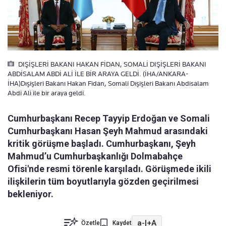
DIŞİŞLERİ BAKANI HAKAN FİDAN, SOMALİ DIŞİŞLERİ BAKANI
ABDİSALAM ABDİ ALİ İLE BİR ARAYA GELDİ. (İHA/ANKARA-
İHA)Dışişleri Bakanı Hakan Fidan, Somali Dışişleri Bakanı Abdisalam
Abdi Ali ile bir araya geldi.
Cumhurbaşkanı Recep Tayyip Erdoğan ve Somali
Cumhurbaşkanı Hasan Şeyh Mahmud arasındaki
kritik görüşme başladı. Cumhurbaşkanı, Şeyh
Mahmud’u Cumhurbaşkanlığı Dolmabahçe
Ofisi'nde resmi törenle karşıladı. Görüşmede ikili
ilişkilerin tüm boyutlarıyla gözden geçirilmesi
bekleniyor.
a-
|
+A
Özetle
Kaydet