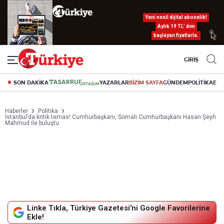
Yeni nesil dijital abonelik!
Aylık 19 TL’ den
başlayan fiyatlarla.
GİRİŞ
SON DAKİKA
YAZARLAR
BİZİM SAYFA
GÜNDEM
POLİTİKA
EK
Haberler
Politika
İstanbul’da kritik temas! Cumhurbaşkanı, Somali Cumhurbaşkanı Hasan Şeyh
Mahmud ile buluştu
Linke Tıkla, Türkiye Gazetesi'ni Google Favorilerine
Ekle!