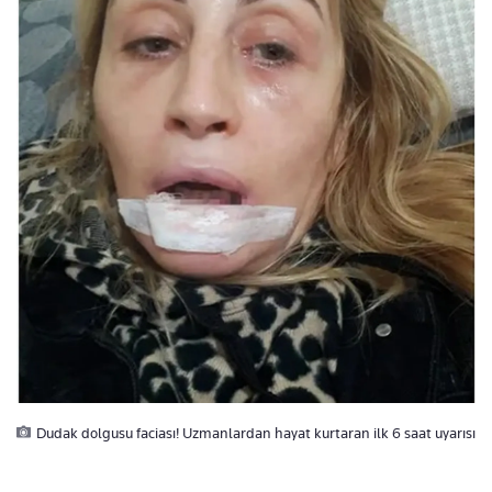
Dudak dolgusu faciası! Uzmanlardan hayat kurtaran ilk 6 saat uyarısı