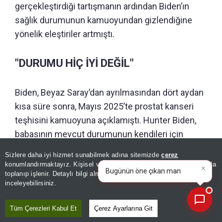
gerçekleştirdiği tartışmanın ardından Biden’ın
sağlık durumunun kamuoyundan gizlendiğine
yönelik eleştiriler artmıştı.
"DURUMU HİÇ İYİ DEĞİL"
Biden, Beyaz Saray’dan ayrılmasından dört aydan
kısa süre sonra, Mayıs 2025’te prostat kanseri
teşhisini kamuoyuna açıklamıştı. Hunter Biden,
babasının mevcut durumunun kendileri için
oldukça üzücü olduğunu belirterek, “Keşke daha
Sizlere daha iyi hizmet sunabilmek adına sitemizde
çerez
×
çok şikayet etseydi, çünkü durumu hiç iyi değil”
Bugünün öne çıkan manşetleri
konumlandırmaktayız. Kişisel verileriniz, KVKK ve GDPR kapsamında
ve gelişmeleri neler?
|
toplanıp işlenir. Detaylı bilgi almak için
Aydınlatma Metnimizi
ifadelerini kullandı.
📰
Son 30 güne ait haberleri, spor gelişmelerini veya yazar yazılarını sorgulayabilirsiniz.
inceleyebilirsiniz.
Tüm Çerezleri Kabul Et
Çerez Ayarlarına Git
GÜNÜN ÖZETİ