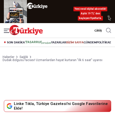
Yeni nesil dijital abonelik!
Aylık 19 TL’ den
başlayan fiyatlarla.
GİRİŞ
SON DAKİKA
YAZARLAR
BİZİM SAYFA
GÜNDEM
POLİTİKA
EK
Haberler
Sağlık
Dudak dolgusu faciası! Uzmanlardan hayat kurtaran "ilk 6 saat" uyarısı
Linke Tıkla, Türkiye Gazetesi'ni Google Favorilerine
Ekle!