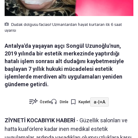
Dudak dolgusu faciası! Uzmanlardan hayat kurtaran ilk 6 saat
uyarısı
Antalya'da yaşayan aşçı Songül Uzunoğlu'nun,
2019 yılında bir estetik merkezinde yaptırdığı
hatalı işlem sonrası alt dudağını kaybetmesiyle
başlayan 7 yıllık hukuki mücadelesi estetik
işlemlerde merdiven altı uygulamaları yeniden
gündeme getirdi.
a-
|
+A
Özetle
Dinle
Kaydet
ZİYNETİ KOCABIYIK HABERİ
- Güzellik salonları ve
hatta kuaförlere kadar inen medikal estetik
uygulamalar, ardında yaşadıkları olumsuzluklara karşı