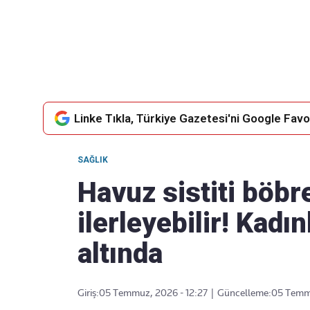
Takip Edin
Favori mecralarınızda haber
akışımıza ulaşın
Linke Tıkla, Türkiye Gazetesi'ni Google Favor
SAĞLIK
Havuz sistiti böbr
ilerleyebilir! Kadı
altında
Giriş:
05 Temmuz, 2026 - 12:27
|
Güncelleme:
05 Temmu