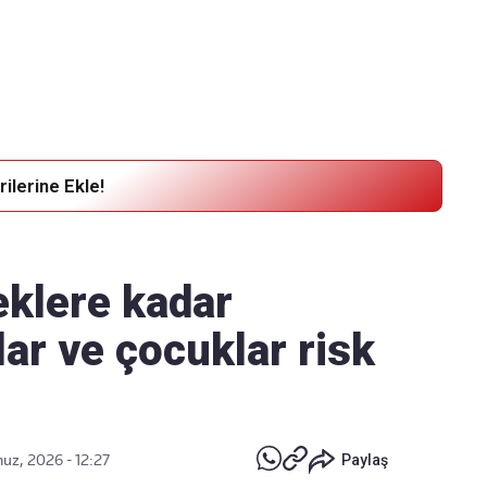
Haber Verin
Editör masamıza bilgi ve materyal
göndermek için
tıklayın
ilerine Ekle!
eklere kadar
nlar ve çocuklar risk
z, 2026 - 12:27
Paylaş