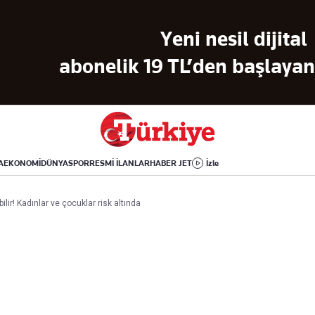
Dünya
Yaşam
Kültür-Sanat
Yeni nesil dijital
Orta Doğu
Sağlık
Sinema
Avrupa
Hava Durumu
Arkeoloji
abonelik 19 TL’den başlayan 
Amerika
Yemek
Kitap
Afrika
Seyahat
Tarih
İsrail-Gazze
Aktüel
A
EKONOMİ
DÜNYA
SPOR
RESMİ İLANLAR
HABER JET
İzle
Uygulamalar
ilir! Kadınlar ve çocuklar risk altında