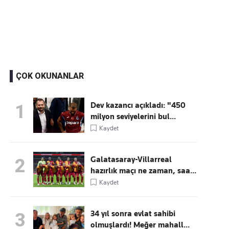
Kaçırmayın
Ücretsiz üye olun, gündemi
şekillendiren gelişmeleri önce siz duyun
ÇOK OKUNANLAR
Dev kazancı açıkladı: "450
1
milyon seviyelerini bul...
Kaydet
Galatasaray-Villarreal
2
hazırlık maçı ne zaman, saa...
Kaydet
34 yıl sonra evlat sahibi
3
olmuşlardı! Meğer mahall...