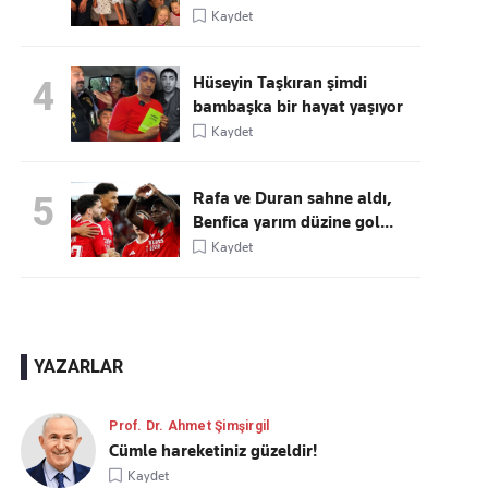
Kaydet
Hüseyin Taşkıran şimdi
4
bambaşka bir hayat yaşıyor
Kaydet
Rafa ve Duran sahne aldı,
5
Benfica yarım düzine gol...
Kaydet
YAZARLAR
Prof. Dr. Ahmet Şimşirgil
Cümle hareketiniz güzeldir!
Kaydet