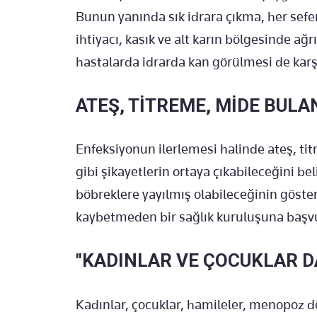
Bunun yanında sık idrara çıkma, her sefe
ihtiyacı, kasık ve alt karın bölgesinde ağr
hastalarda idrarda kan görülmesi de karşı
ATEŞ, TİTREME, MİDE BULA
Enfeksiyonun ilerlemesi halinde ateş, titr
gibi şikayetlerin ortaya çıkabileceğini be
böbreklere yayılmış olabileceğinin göste
kaybetmeden bir sağlık kuruluşuna başvu
"KADINLAR VE ÇOCUKLAR D
Kadınlar, çocuklar, hamileler, menopoz d