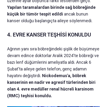
üzerine aylar boyunca farklı testlerden geçti.
Yapılan taramalardan birinde sağ böbreğinde
küçük bir tümör tespit edildi
ancak bunun
kanser olduğu başlangıçta aileye söylenmedi.
4. EVRE KANSER TEŞHİSİ KONULDU
Ağrının yanı sıra böbreğindeki şişlik de büyümeye
devam edince doktorlar Aralık 2024'te böbreği ve
bazı lenf düğümlerini ameliyatla aldı. Ancak 6
Şubat'ta aileye gelen telefon, genç adamın
hayatını değiştirdi.
Nickodemus'a, böbrek
kanserinin en nadir ve agresif türlerinden biri
olan 4. evre medüller renal hücreli karsinom
(RMC) teşhisi konuldu.