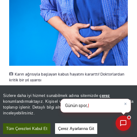
Karın ağrısıyla başlayan kabus hayatını kararttı! Doktorlardan
kritik bir yıl uyarısı
Sizlere daha iyi hizmet sunabilmek adına sitemizde
çerez
×
Kanserin teşhis edildiğinde böbreğin dışına
Günün spor, gündem ve
konumlandırmaktayız. Kişisel verileriniz, KVKK ve GDPR kapsamında
ekonomi gelişmelerini analiz
çıkarak lenf düğümlerine ve akciğerlerine
toplanıp işlenir. Detaylı bilgi almak için
Aydınlatma Metnimizi
📰
Son 30 güne ait haberleri, spor gelişmelerini veya yazar yazılarını sorgulayabilirsiniz.
inceleyebilirsiniz.
yayıldığı belirlendi. Nickodemus hemen
kemoterapiye başladı. Doktorlar, tedavinin sonuç
Tüm Çerezleri Kabul Et
Çerez Ayarlarına Git
vermemesi halinde genç adamın bir yıldan az