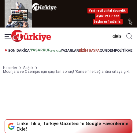
Yeni nesil dijital abonelik!
Aylık 19 TL’ den
başlayan fiyatlarla.
GİRİŞ
SON DAKİKA
YAZARLAR
BİZİM SAYFA
GÜNDEM
POLİTİKA
EK
Haberler
Sağlık
Mounjaro ve Ozempic için şaşırtan sonuç! 'Kanser' ile bağlantısı ortaya çıktı
Linke Tıkla, Türkiye Gazetesi'ni Google Favorilerine
Ekle!