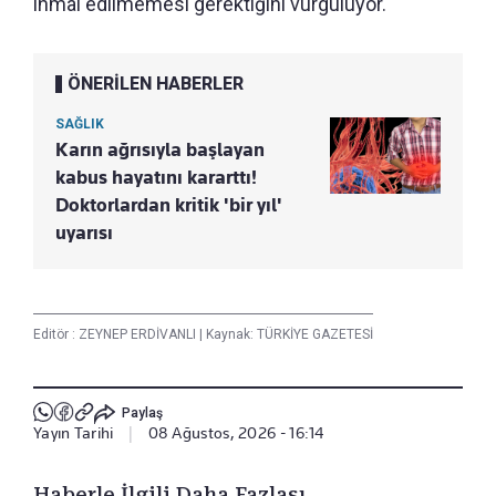
ihmal edilmemesi gerektiğini vurguluyor.
ÖNERİLEN HABERLER
SAĞLIK
Karın ağrısıyla başlayan
kabus hayatını kararttı!
Doktorlardan kritik 'bir yıl'
uyarısı
Editör :
ZEYNEP ERDİVANLI
|
Kaynak: TÜRKİYE GAZETESİ
Paylaş
Yayın Tarihi
|
08 Ağustos, 2026 - 16:14
Haberle İlgili Daha Fazlası