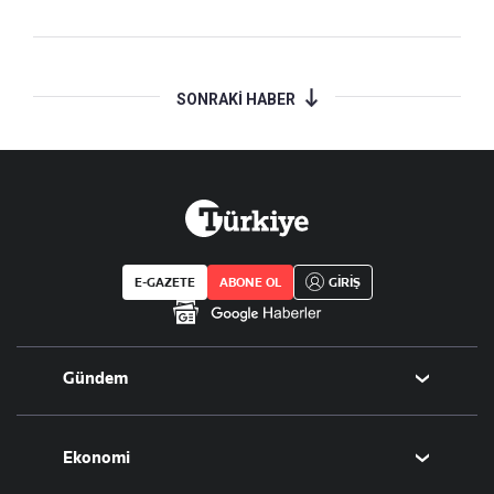
SONRAKİ HABER
E-GAZETE
ABONE OL
GİRİŞ
Gündem
Politika
Ekonomi
Eğitim