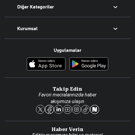
Diğer Kategoriler
Tüm Yazarlar
Magazin
Kurumsal
Teknoloji
Resmî Ilanlar
Hakkımızda
Uygulamalar
Haberler
İletişim
Foto Haber
Künye
Video Galeri
Gazete Aboneliği
Danışma Telefonları
Takip Edin
Favori mecralarınızda haber
Yasal
akışımıza ulaşın
Reklam Ver
Haber Verin