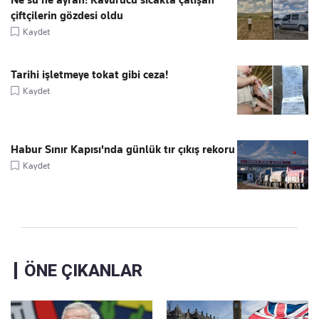
Ne su ne ayran! Kavurucu sıcakta çalışan
çiftçilerin gözdesi oldu
Kaydet
Tarihi işletmeye tokat gibi ceza!
Kaydet
Habur Sınır Kapısı'nda günlük tır çıkış rekoru
Kaydet
ÖNE ÇIKANLAR