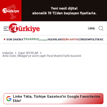
Yeni nesil dijital
abonelik 19 TL’den başlayan fiyatlarla.
GİRİŞ
SON DAKİKA
YAZARLAR
BİZİM SAYFA
GÜNDEM
POLİTİKA
EK
Haberler
Diğer SPORLAR
Arda Güler, Mbappe'ye asist yaptı! Real Madrid farklı kazandı
Linke Tıkla, Türkiye Gazetesi'ni Google Favorilerine
Ekle!