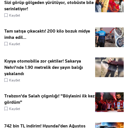
Sizi görüp gölgeden yürütüyor, otobüste bile
serinletiyor!
Kaydet
Tam satışa çıkacaktı! 200 kilo bozuk midye
imha edil...
Kaydet
Kıyıya otomobille zor çektiler! Sakarya
Nehri'nde 1.90 metrelik dev yayın balığı
yakalandı
Kaydet
Trabzon'da Salah çılgınlığı! "Böylesini ilk kez
gördüm"
Kaydet
742 bin TL indirim! Hyundai'den Ağustos