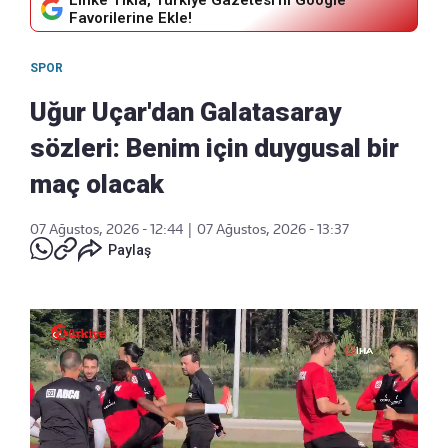
Favorilerine Ekle!
SPOR
Uğur Uçar'dan Galatasaray
sözleri: Benim için duygusal bir
maç olacak
07 Ağustos, 2026 - 12:44
|
07 Ağustos, 2026 - 13:37
Paylaş