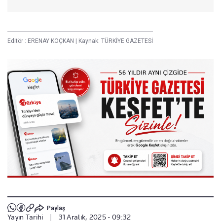
Editör :
ERENAY KOÇKAN
|
Kaynak: TÜRKİYE GAZETESİ
Paylaş
Yayın Tarihi
|
31 Aralık, 2025 - 09:32