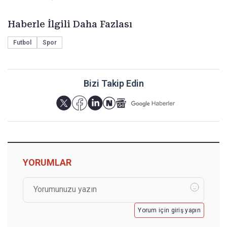
Haberle İlgili Daha Fazlası
Futbol
Spor
Bizi Takip Edin
YORUMLAR
Yorum için giriş yapın