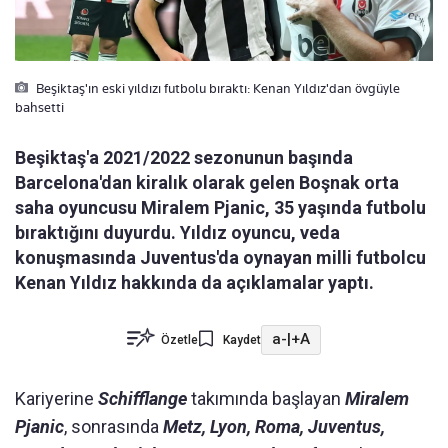
Beşiktaş'ın eski yıldızı futbolu bıraktı: Kenan Yıldız'dan övgüyle
bahsetti
Beşiktaş'a 2021/2022 sezonunun başında
Barcelona'dan kiralık olarak gelen Boşnak orta
saha oyuncusu Miralem Pjanic, 35 yaşında futbolu
bıraktığını duyurdu. Yıldız oyuncu, veda
konuşmasında Juventus'da oynayan milli futbolcu
Kenan Yıldız hakkında da açıklamalar yaptı.
a-
|
+A
Özetle
Kaydet
Kariyerine
Schifflange
takımında başlayan
Miralem
Pjanic
, sonrasında
Metz, Lyon, Roma, Juventus,