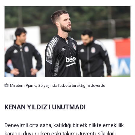
Miralem Pjanic, 35 yaşında futbolu bıraktığını duyurdu
KENAN YILDIZ'I UNUTMADI
Deneyimli orta saha, katıldığı bir etkinlikte emeklilik
kararını duyururken eski takımı Juventus’la ilgili