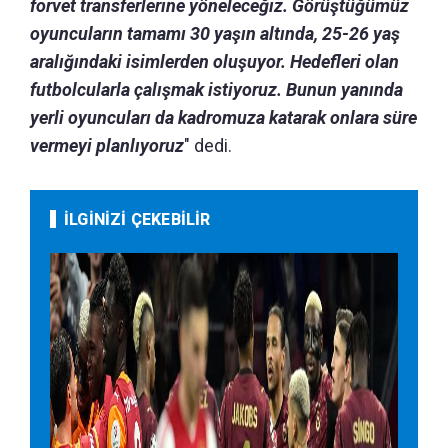
forvet transferlerine yöneleceğiz. Görüştüğümüz
oyuncuların tamamı 30 yaşın altında, 25-26 yaş
aralığındaki isimlerden oluşuyor. Hedefleri olan
futbolcularla çalışmak istiyoruz. Bunun yanında
yerli oyuncuları da kadromuza katarak onlara süre
vermeyi planlıyoruz
" dedi.
İLGİNİZİ ÇEKEBİLİR