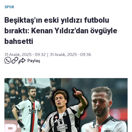
SPOR
Beşiktaş'ın eski yıldızı futbolu
bıraktı: Kenan Yıldız'dan övgüyle
bahsetti
31 Aralık, 2025 - 09:32
|
31 Aralık, 2025 - 09:36
Paylaş