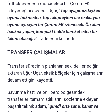
futbolseverlerin mücadeleci bir Çorum FK
izleyeceğini söyledi. Uçar, "
Top ayağımızdayken
oyuna hükmeden, top rakipteyken ise reaksiyon
oyunu oynayan bir Çorum FK izlenecek. Ön alan
baskısı yapan, kompakt halde hareket eden bir
takım olacağız
" ifadelerini kullandı.
TRANSFER ÇALIŞMALARI
Transfer sürecinin planlanan şekilde ilerlediğini
aktaran Uğur Uçar, eksik bölgeler için çalışmaların
devam ettiğini kaydetti.
Savunma hattı ve ön libero bölgesindeki
transferleri tamamladıklarını sözlerine ekleyen
başarılı teknik adam, "
Şimdi orta saha, kanat ve