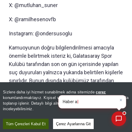
X: @mutluhan_suner
X: @ramilhesenovfb
Instagram: @ondersusoglu
Kamuoyunun doğru bilgilendirilmesi amacıyla
önemle belirtmek isteriz ki, Galatasaray Spor
Kulübü tarafından son on gün içerisinde yapılan
suç duyuruları yalnızca yukarıda belirtilen kişilerle
sınırlıdır. Bunun dışında kulübümüz tarafından
yapılmış herhangi bir suç duyurusu
Sizlere daha iyi hizmet sunabilmek adına sitemizde
çerez
×
Bugünün öne çıkan manşetleri
bulunmamaktadır.
konumlandırmaktayız. Kişisel verileriniz, KVKK ve GDPR kapsamında
v
toplanıp işlenir. Detaylı bilgi almak için
Aydınlatma Metnimizi
📰
Son 30 güne ait haberleri, spor gelişmelerini veya yazar yazılarını sorgulayabilirsiniz.
inceleyebilirsiniz.
Galatasaray Spor Kulübü; kurumsal itibarını,
mensuplarını ve taraftarlarını hedef alan hukuka
Tüm Çerezleri Kabul Et
Çerez Ayarlarına Git
aykırı fiiller karşısında, bundan sonra da hukuk