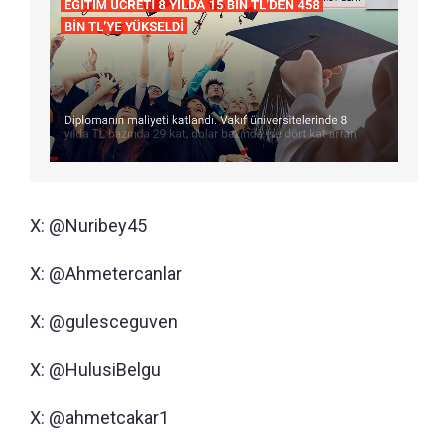
X: @Nuribey45
X: @Ahmetercanlar
X: @gulesceguven
X: @HulusiBelgu
X: @ahmetcakar1