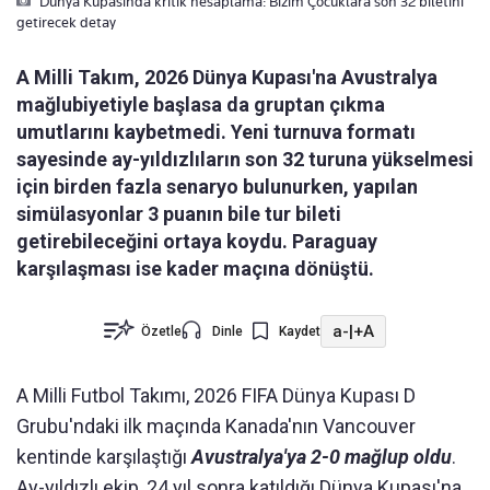
Dünya Kupasında kritik hesaplama: Bizim Çocuklara son 32 biletini
getirecek detay
A Milli Takım, 2026 Dünya Kupası'na Avustralya
mağlubiyetiyle başlasa da gruptan çıkma
umutlarını kaybetmedi. Yeni turnuva formatı
sayesinde ay-yıldızlıların son 32 turuna yükselmesi
için birden fazla senaryo bulunurken, yapılan
simülasyonlar 3 puanın bile tur bileti
getirebileceğini ortaya koydu. Paraguay
karşılaşması ise kader maçına dönüştü.
a-
|
+A
Özetle
Dinle
Kaydet
A Milli Futbol Takımı, 2026 FIFA Dünya Kupası D
Grubu'ndaki ilk maçında Kanada'nın Vancouver
kentinde karşılaştığı
Avustralya'ya 2-0 mağlup oldu
.
Ay-yıldızlı ekip, 24 yıl sonra katıldığı Dünya Kupası'na