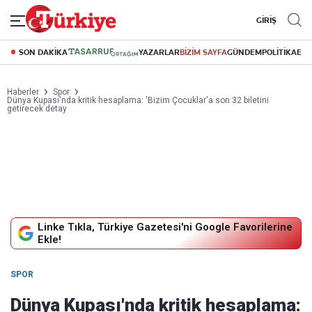
GİRİŞ
SON DAKİKA
YAZARLAR
BİZİM SAYFA
GÜNDEM
POLİTİKA
EK
Haberler
Spor
Dünya Kupası'nda kritik hesaplama: 'Bizim Çocuklar'a son 32 biletini
getirecek detay
Linke Tıkla, Türkiye Gazetesi'ni Google Favorilerine
Ekle!
SPOR
Dünya Kupası'nda kritik hesaplama: