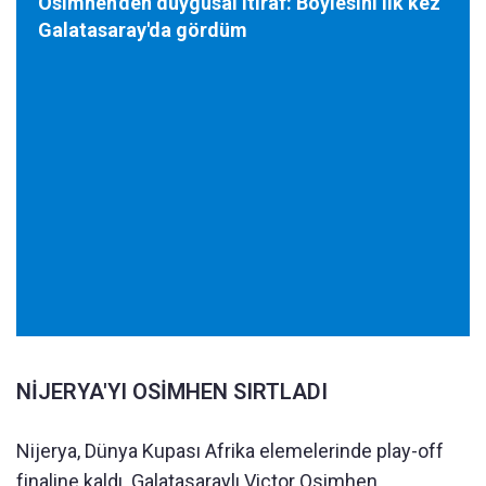
Osimhen'den duygusal itiraf: Böylesini ilk kez
Galatasaray'da gördüm
NİJERYA'YI OSİMHEN SIRTLADI
Nijerya, Dünya Kupası Afrika elemelerinde play-off
finaline kaldı. Galatasaraylı Victor Osimhen,