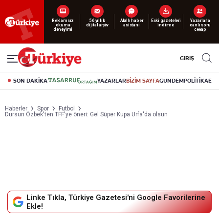
Yeni nesil dijital
abonelik 19 TL’den başlayan fiyatlarla.
GİRİŞ
SON DAKİKA
YAZARLAR
BİZİM SAYFA
GÜNDEM
POLİTİKA
EK
Haberler
Spor
Futbol
Dursun Özbek'ten TFF'ye öneri: Gel Süper Kupa Urfa'da olsun
Linke Tıkla, Türkiye Gazetesi'ni Google Favorilerine
Ekle!