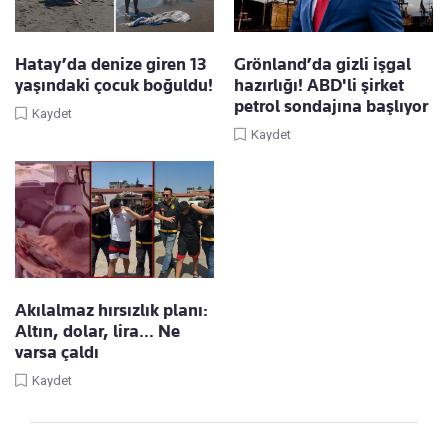
Hatay’da denize giren 13
Grönland’da gizli işgal
yaşındaki çocuk boğuldu!
hazırlığı! ABD'li şirket
petrol sondajına başlıyor
Kaydet
Kaydet
Akılalmaz hırsızlık planı:
Altın, dolar, lira… Ne
varsa çaldı
Kaydet