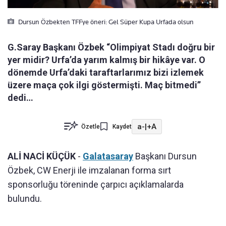
Dursun Özbekten TFFye öneri: Gel Süper Kupa Urfada olsun
G.Saray Başkanı Özbek “Olimpiyat Stadı doğru bir
yer midir? Urfa’da yarım kalmış bir hikâye var. O
dönemde Urfa’daki taraftarlarımız bizi izlemek
üzere maça çok ilgi göstermişti. Maç bitmedi”
dedi…
a-
|
+A
Özetle
Kaydet
ALİ NACİ KÜÇÜK
-
Galatasaray
Başkanı Dursun
Özbek, CW Enerji ile imzalanan forma sırt
sponsorluğu töreninde çarpıcı açıklamalarda
bulundu.