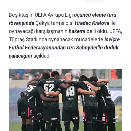
Beşiktaş'ın UEFA Avrupa Ligi
üçüncü eleme turu
rövanşında
Çekya temsilcisi
Hradec Kralove
ile
oynayacağı karşılaşmanın
hakemi
belli oldu. UEFA,
Tüpraş Stadı'nda oynanacak mücadelede
İsviçre
Futbol Federasyonundan Urs Schnyder'in düdük
çalacağını
açıkladı.