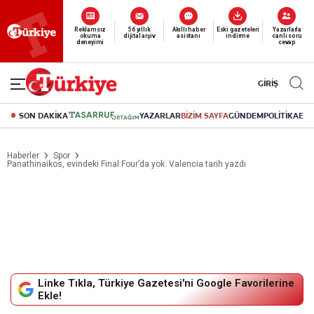
Reklamsız
56 yıllık
Akıllı haber
Eski gazeteleri
Yazarlarla
okuma
dijital arşiv
asistanı
indirme
canlı soru
deneyimi
cevap
GİRİŞ
SON DAKİKA
YAZARLAR
BİZİM SAYFA
GÜNDEM
POLİTİKA
EK
Haberler
Spor
Panathinaikos, evindeki Final Four’da yok: Valencia tarih yazdı
Linke Tıkla, Türkiye Gazetesi'ni Google Favorilerine
Ekle!