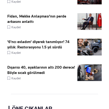
Kaydet
Fidan, Mekke Anlaşması'nın perde
arkasını anlattı
Kaydet
'6'ncı evladım' diyerek tanımlıyor! 74
yıllık: Restorasyonu 1.5 yıl sürdü
Kaydet
Dışarısı 40, ayaklarının altı 200 derece!
Böyle sıcak görülmedi
Kaydet
ÖNE ÇIKANLAR