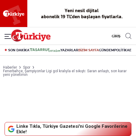
Yeni nesil dijital
abonelik 19 TL’den başlayan fiyatlarla.
GİRİŞ
SON DAKİKA
YAZARLAR
BİZİM SAYFA
GÜNDEM
POLİTİKA
EK
Haberler
Spor
Fenerbahçe, Şampiyonlar Ligi gol kralıyla el sıkıştı: Saran anlaştı, son karar
yeni yönetimin
Linke Tıkla, Türkiye Gazetesi'ni Google Favorilerine
Ekle!