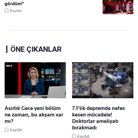
gördüm"
Kaydet
ÖNE ÇIKANLAR
Asırlık Gece yeni bölüm
7.1'lik depremde nefes
ne zaman, bu akşam var
kesen mücadele!
mı?
Doktorlar ameliyatı
bırakmadı
Kaydet
Kaydet