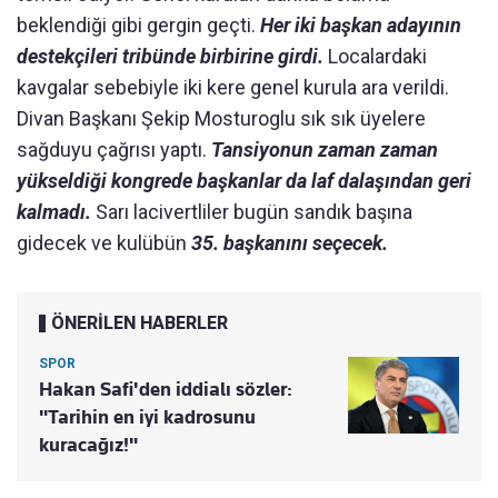
beklendiği gibi gergin geçti.
Her iki başkan adayının
destekçileri tribünde birbirine girdi.
Localardaki
kavgalar sebebiyle iki kere genel kurula ara verildi.
Divan Başkanı Şekip Mosturoglu sık sık üyelere
sağduyu çağrısı yaptı.
Tansiyonun zaman zaman
yükseldiği kongrede başkanlar da laf dalaşından geri
kalmadı.
Sarı lacivertliler bugün sandık başına
gidecek ve kulübün
35. başkanını seçecek.
ÖNERİLEN HABERLER
SPOR
Hakan Safi'den iddialı sözler:
"Tarihin en iyi kadrosunu
kuracağız!"