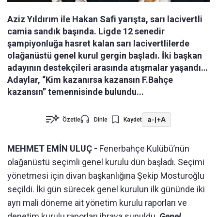
Aziz Yıldırım ile Hakan Safi yarışta, sarı lacivertli
camia sandık başında. Ligde 12 senedir
şampiyonluğa hasret kalan sarı lacivertlilerde
olağanüstü genel kurul gergin başladı. İki başkan
adayının destekçileri arasında atışmalar yaşandı…
Adaylar, “Kim kazanırsa kazansın F.Bahçe
kazansın” temennisinde bulundu...
a-
|
+A
Özetle
Dinle
Kaydet
MEHMET EMİN ULUÇ -
Fenerbahçe Kulübü’nün
olağanüstü seçimli genel kurulu dün başladı. Seçimi
yönetmesi için divan başkanlığına Şekip Mosturoğlu
seçildi. İki gün sürecek genel kurulun ilk gününde iki
ayrı mali döneme ait yönetim kurulu raporları ve
denetim kurulu raporları ibraya sunuldu.
Genel