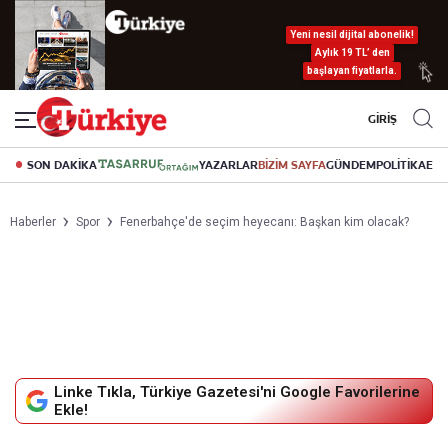
Yeni nesil dijital abonelik!
Aylık 19 TL’ den
başlayan fiyatlarla.
GİRİŞ
SON DAKİKA
YAZARLAR
BİZİM SAYFA
GÜNDEM
POLİTİKA
EK
Haberler
Spor
Fenerbahçe'de seçim heyecanı: Başkan kim olacak?
Linke Tıkla, Türkiye Gazetesi'ni Google Favorilerine
Ekle!