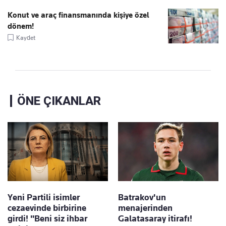
Konut ve araç finansmanında kişiye özel
dönem!
Kaydet
ÖNE ÇIKANLAR
Yeni Partili isimler
Batrakov'un
cezaevinde birbirine
menajerinden
girdi! "Beni siz ihbar
Galatasaray itirafı!