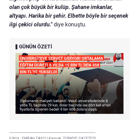
olan çok büyük bir kulüp. Şahane imkanlar,
altyapı. Harika bir şehir. Elbette böyle bir seçenek
ilgi çekici olurdu."
diye konuştu.
GÜNÜN ÖZETİ
Editör :
EMRAH TAŞÇI
|
Kaynak: TÜRKİYE GAZETESİ