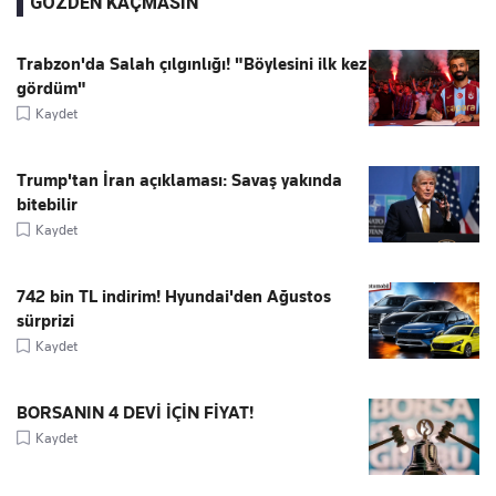
GÖZDEN KAÇMASIN
Trabzon'da Salah çılgınlığı! "Böylesini ilk kez
gördüm"
Kaydet
Trump'tan İran açıklaması: Savaş yakında
bitebilir
Kaydet
742 bin TL indirim! Hyundai'den Ağustos
sürprizi
Kaydet
BORSANIN 4 DEVİ İÇİN FİYAT!
Kaydet