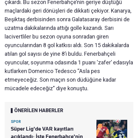
çıkardı. Bu sezon Fenerbahçe’nin geriye düştüğü
maçlardaki geri dönüşleri de dikkati çekiyor. Kanarya,
Beşiktaş derbisinden sonra Galatasaray derbisini de
uzatma dakikalarında attığı golle kazandı. Sarı
lacivertliler bu sezon oyuna sonradan giren
oyuncularından 8 gol katkısı aldı. Son 15 dakikalarda
atılan gol sayısı de yine 8’i buldu. Fenerbahçeli
oyuncular, soyunma odasında 1 puanı ‘zafer’ edasıyla
kutlarken Domenico Tedesco “Asla pes
etmeyeceğiz. Son maçın son düdüğüne kadar
mücadele edeceğiz” diye konuştu.
ÖNERİLEN HABERLER
SPOR
Süper Lig'de VAR kayıtları
açıklandı: İşte Fenerbahçe'nin