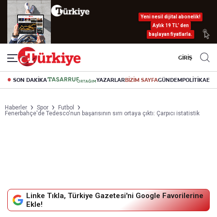
Yeni nesil dijital abonelik!
Aylık 19 TL’ den
başlayan fiyatlarla.
GİRİŞ
SON DAKİKA
YAZARLAR
BİZİM SAYFA
GÜNDEM
POLİTİKA
EK
Haberler
Spor
Futbol
Fenerbahçe'de Tedesco'nun başarısının sırrı ortaya çıktı: Çarpıcı istatistik
Linke Tıkla, Türkiye Gazetesi'ni Google Favorilerine
Ekle!