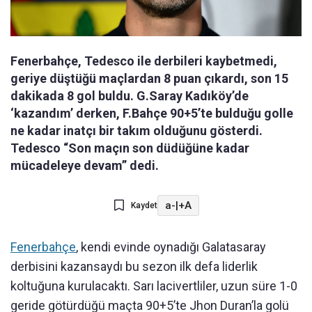
Fenerbahçe, Tedesco ile derbileri kaybetmedi,
geriye düştüğü maçlardan 8 puan çıkardı, son 15
dakikada 8 gol buldu. G.Saray Kadıköy’de
‘kazandım’ derken, F.Bahçe 90+5’te bulduğu golle
ne kadar inatçı bir takım olduğunu gösterdi.
Tedesco “Son maçın son düdüğüne kadar
mücadeleye devam” dedi.
a-
|
+A
Kaydet
Fenerbahçe
, kendi evinde oynadığı Galatasaray
derbisini kazansaydı bu sezon ilk defa liderlik
koltuğuna kurulacaktı. Sarı lacivertliler, uzun süre 1-0
geride götürdüğü maçta 90+5’te Jhon Duran’la golü