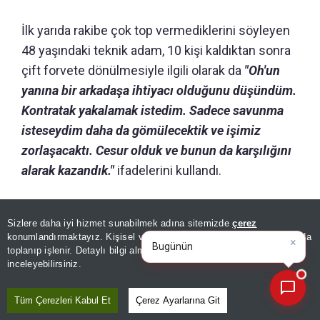
İlk yarıda rakibe çok top vermediklerini söyleyen
48 yaşındaki teknik adam, 10 kişi kaldıktan sonra
çift forvete dönülmesiyle ilgili olarak da
"Oh'un
yanına bir arkadaşa ihtiyacı olduğunu düşündüm.
Kontratak yakalamak istedim. Sadece savunma
isteseydim daha da gömülecektik ve işimiz
zorlaşacaktı. Cesur olduk ve bunun da karşılığını
alarak kazandık."
ifadelerini kullandı.
GÜNÜN ÖZETİ
Sizlere daha iyi hizmet sunabilmek adına sitemizde
çerez
×
Bugünün öne çıkan manşetleri
konumlandırmaktayız. Kişisel verileriniz, KVKK ve GDPR kapsamında
ve gelişmeleri neler?
|
toplanıp işlenir. Detaylı bilgi almak için
Aydınlatma Metnimizi
📰
Son 30 güne ait haberleri, spor gelişmelerini veya yazar yazılarını sorgulayabilirsiniz.
inceleyebilirsiniz.
Tüm Çerezleri Kabul Et
Çerez Ayarlarına Git