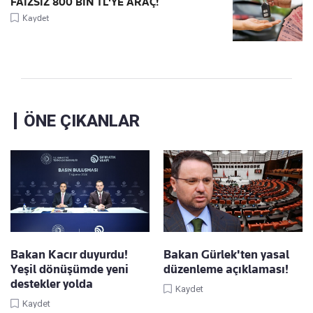
FAİZSİZ 800 BİN TL'YE ARAÇ!
Kaydet
ÖNE ÇIKANLAR
Bakan Kacır duyurdu!
Bakan Gürlek'ten yasal
Yeşil dönüşümde yeni
düzenleme açıklaması!
destekler yolda
Kaydet
Kaydet