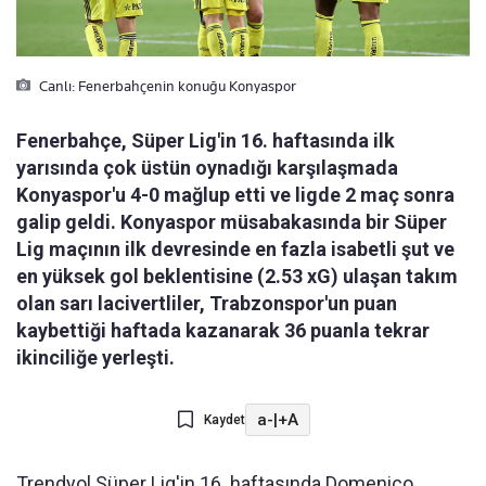
Canlı: Fenerbahçenin konuğu Konyaspor
Fenerbahçe, Süper Lig'in 16. haftasında ilk
yarısında çok üstün oynadığı karşılaşmada
Konyaspor'u 4-0 mağlup etti ve ligde 2 maç sonra
galip geldi. Konyaspor müsabakasında bir Süper
Lig maçının ilk devresinde en fazla isabetli şut ve
en yüksek gol beklentisine (2.53 xG) ulaşan takım
olan sarı lacivertliler, Trabzonspor'un puan
kaybettiği haftada kazanarak 36 puanla tekrar
ikinciliğe yerleşti.
a-
|
+A
Kaydet
Trendyol Süper Lig'in 16. haftasında Domenico