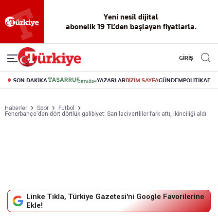
Yeni nesil dijital
abonelik 19 TL’den başlayan fiyatlarla.
GİRİŞ
SON DAKİKA
YAZARLAR
BİZİM SAYFA
GÜNDEM
POLİTİKA
EK
Haberler
Spor
Futbol
Fenerbahçe'den dört dörtlük galibiyet: Sarı lacivertliler fark attı, ikinciliği aldı
Linke Tıkla, Türkiye Gazetesi'ni Google Favorilerine
Ekle!