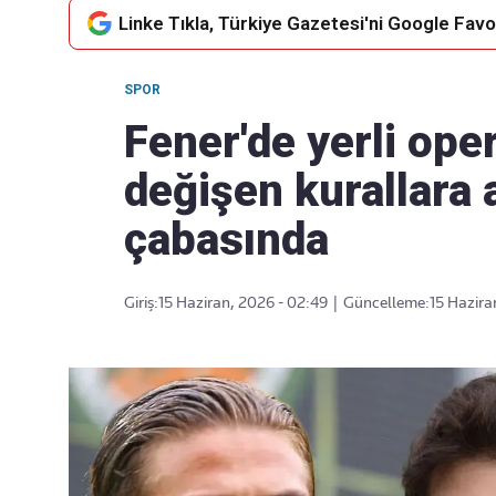
Linke Tıkla, Türkiye Gazetesi'ni Google Favor
SPOR
Takip Edin
Favori mecralarınızda haber
Fener'de yerli op
akışımıza ulaşın
değişen kurallara
çabasında
Giriş:
15 Haziran, 2026 - 02:49
|
Güncelleme:
15 Hazira