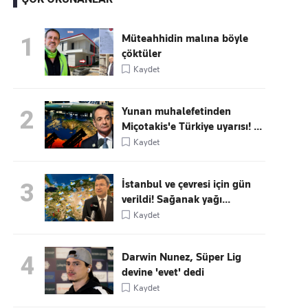
Müteahhidin malına böyle
1
çöktüler
Kaçırmayın
Kaydet
Ücretsiz üye olun, gündemi
şekillendiren gelişmeleri önce siz duyun
Yunan muhalefetinden
2
Miçotakis'e Türkiye uyarısı! ...
Kaydet
İstanbul ve çevresi için gün
3
verildi! Sağanak yağı...
Kaydet
Darwin Nunez, Süper Lig
4
devine 'evet' dedi
Kaydet