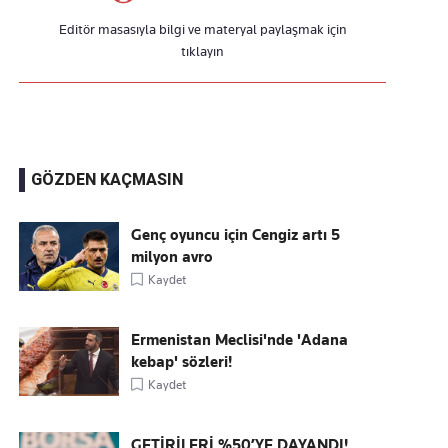
Editör masasıyla bilgi ve materyal paylaşmak için
tıklayın
GÖZDEN KAÇMASIN
Genç oyuncu için Cengiz artı 5
milyon avro
Kaydet
Ermenistan Meclisi'nde 'Adana
kebap' sözleri!
Kaydet
GETİRİLERİ %50’YE DAYANDI!