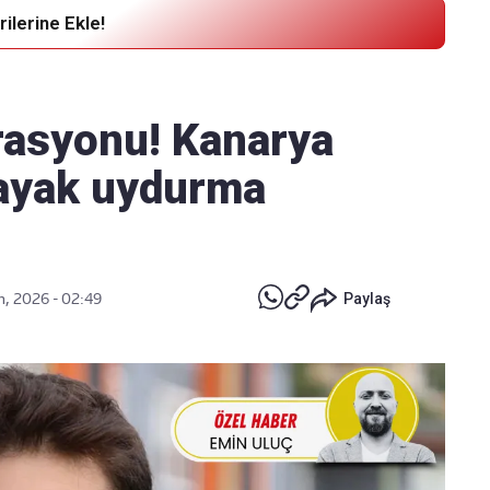
ilerine Ekle!
Haber Verin
Editör masamıza bilgi ve materyal
erasyonu! Kanarya
göndermek için
tıklayın
 ayak uydurma
n, 2026 - 02:49
Paylaş