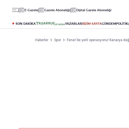
Gündem
Ekonomi
Spor
E-Gazete
Gazete Aboneliği
Dijital Gazete Aboneliği
Politika
Borsa
Futbol
Eğitim
Altın
Puan Durumu
SON DAKİKA
YAZARLAR
BİZİM SAYFA
GÜNDEM
POLİTİK
Döviz
Fikstür
Hisse Senedi
Şampiyonlar Ligi
Haberler
Spor
Fener'de yerli operasyonu! Kanarya de
Kripto Para
Avrupa Ligi
Emlak
Basketbol
T-Otomobil
Turizm
Yazarlar
Diğer Kategoriler
Kurumsal
Bugünün Yazarları
Magazin
Hakkımızda
Tüm Yazarlar
Teknoloji
İletişim
Resmî Ilanlar
Künye
Haberler
Gazete Aboneliği
Foto Haber
Danışma Telefonları
Video Galeri
Yasal
Reklam Ver