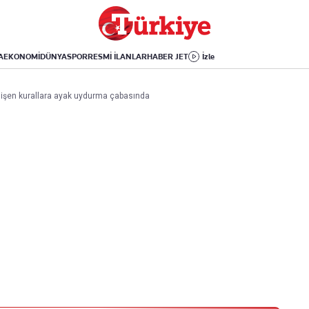
Dünya
Yaşam
Kültür-Sanat
Orta Doğu
Sağlık
Sinema
Avrupa
Hava Durumu
Arkeoloji
A
EKONOMİ
DÜNYA
SPOR
RESMİ İLANLAR
HABER JET
İzle
Amerika
Yemek
Kitap
Afrika
Seyahat
Tarih
ğişen kurallara ayak uydurma çabasında
İsrail-Gazze
Aktüel
Uygulamalar