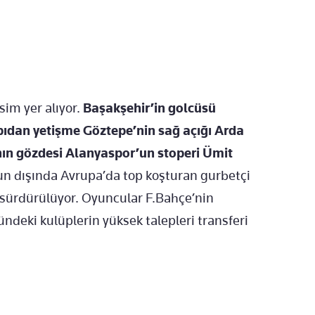
sim yer alıyor.
Başakşehir’in golcüsü
yapıdan yetişme Göztepe’nin sağ açığı Arda
nın gözdesi Alanyaspor’un stoperi Ümit
n dışında Avrupa’da top koşturan gurbetçi
a sürdürülüyor. Oyuncular F.Bahçe’nin
lündeki kulüplerin yüksek talepleri transferi