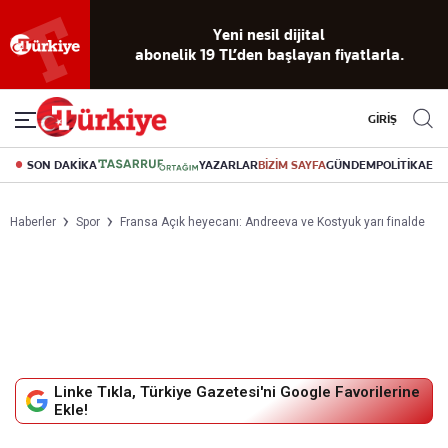
Yeni nesil dijital
abonelik 19 TL’den başlayan fiyatlarla.
GİRİŞ
SON DAKİKA
YAZARLAR
BİZİM SAYFA
GÜNDEM
POLİTİKA
EK
Haberler
Spor
Fransa Açık heyecanı: Andreeva ve Kostyuk yarı finalde
Linke Tıkla, Türkiye Gazetesi'ni Google Favorilerine
Ekle!