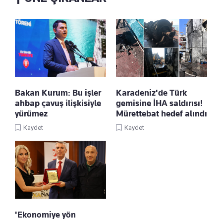
Bakan Kurum: Bu işler
Karadeniz'de Türk
ahbap çavuş ilişkisiyle
gemisine İHA saldırısı!
yürümez
Mürettebat hedef alındı
Kaydet
Kaydet
'Ekonomiye yön