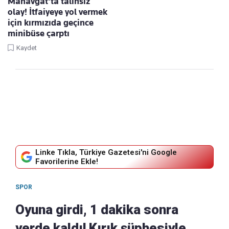
Manavgat'ta talihsiz
olay! İtfaiyeye yol vermek
için kırmızıda geçince
minibüse çarptı
Kaydet
Linke Tıkla, Türkiye Gazetesi'ni Google
Favorilerine Ekle!
SPOR
Oyuna girdi, 1 dakika sonra
yerde kaldı! Kırık şüphesiyle