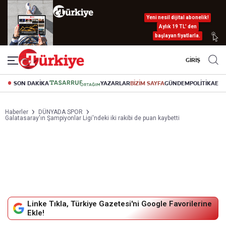
Yeni nesil dijital abonelik!
Aylık 19 TL’ den
başlayan fiyatlarla.
GİRİŞ
SON DAKİKA
YAZARLAR
BİZİM SAYFA
GÜNDEM
POLİTİKA
EK
Haberler
DÜNYADA SPOR
Galatasaray'ın Şampiyonlar Ligi'ndeki iki rakibi de puan kaybetti
Linke Tıkla, Türkiye Gazetesi'ni Google Favorilerine
Ekle!