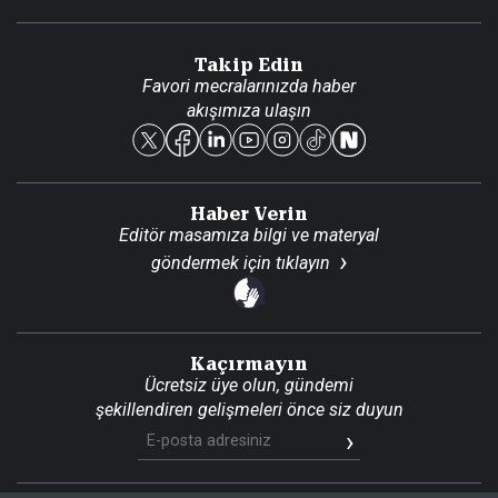
Video Galeri
Gazete Aboneliği
Danışma Telefonları
Takip Edin
Favori mecralarınızda haber
Yasal
akışımıza ulaşın
Reklam Ver
Haber Verin
Editör masamıza bilgi ve materyal
göndermek için
tıklayın
Kaçırmayın
Ücretsiz üye olun, gündemi
şekillendiren gelişmeleri önce siz duyun