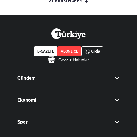
SONRAKİ HABER
E-GAZETE
ABONE OL
GİRİŞ
Gündem
Politika
Ekonomi
Eğitim
Borsa
Spor
Altın
Döviz
Futbol