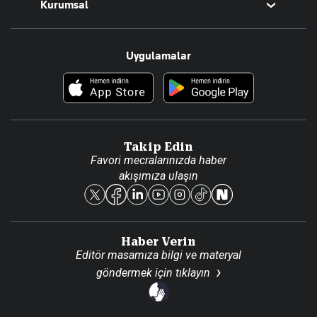
Kurumsal
Teknoloji
Resmî Ilanlar
Hakkımızda
Uygulamalar
Haberler
İletişim
Foto Haber
Künye
Video Galeri
Gazete Aboneliği
Danışma Telefonları
Takip Edin
Favori mecralarınızda haber
Yasal
akışımıza ulaşın
Reklam Ver
Haber Verin
Editör masamıza bilgi ve materyal
göndermek için
tıklayın