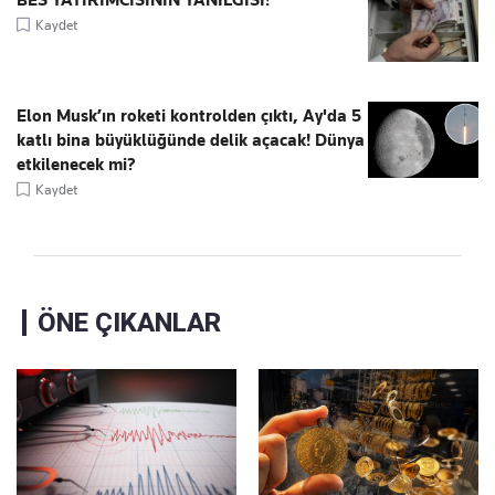
BES YATIRIMCISININ YANILGISI!
Kaydet
Elon Musk’ın roketi kontrolden çıktı, Ay'da 5
katlı bina büyüklüğünde delik açacak! Dünya
etkilenecek mi?
Kaydet
ÖNE ÇIKANLAR