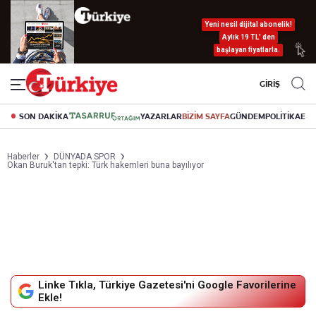
Yeni nesil dijital abonelik!
Aylık 19 TL’ den
başlayan fiyatlarla.
GİRİŞ
SON DAKİKA
YAZARLAR
BİZİM SAYFA
GÜNDEM
POLİTİKA
EK
Haberler
DÜNYADA SPOR
Okan Buruk'tan tepki: Türk hakemleri buna bayılıyor
Linke Tıkla, Türkiye Gazetesi'ni Google Favorilerine
Ekle!