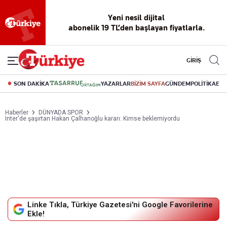
Yeni nesil dijital
abonelik 19 TL’den başlayan fiyatlarla.
GİRİŞ
SON DAKİKA
YAZARLAR
BİZİM SAYFA
GÜNDEM
POLİTİKA
EK
Haberler
DÜNYADA SPOR
Inter'de şaşırtan Hakan Çalhanoğlu kararı: Kimse beklemiyordu
Linke Tıkla, Türkiye Gazetesi'ni Google Favorilerine
Ekle!