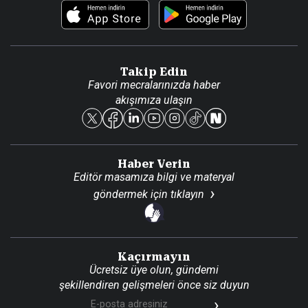
Foto Haber
Künye
Video Galeri
Gazete Aboneliği
Danışma Telefonları
Takip Edin
Favori mecralarınızda haber
Yasal
akışımıza ulaşın
Reklam Ver
Haber Verin
Editör masamıza bilgi ve materyal
göndermek için
tıklayın
Kaçırmayın
Ücretsiz üye olun, gündemi
şekillendiren gelişmeleri önce siz duyun