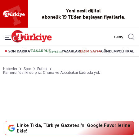
Yeni nesil dijital
abonelik 19 TL’den başlayan fiyatlarla.
GİRİŞ
SON DAKİKA
YAZARLAR
BİZİM SAYFA
GÜNDEM
POLİTİKA
EK
Haberler
Spor
Futbol
Kamerun'da iki sürpriz: Onana ve Aboubakar kadroda yok
Linke Tıkla, Türkiye Gazetesi'ni Google Favorilerine
Ekle!