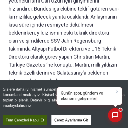
yetenekli ismi Can Uzun için girişimlerini
hızlandırdı. Bundesliga ekibine teklif götüren sarı-
kırmızılılar, gelecek yanıta odaklandı. Anlaşmanın
kısa süre içinde resmiyete dökülmesi
beklenirken, yıldız ismin eski teknik direktörü
olan ve şimdilerde SSV Jahn Regensburg
takımında Altyapı Futbol Direktörü ve U15 Teknik
Direktörü olarak görev yapan Christian Martin,
Türkiye Gazetesi’ne konuştu. Martin, milli yıldızın
teknik özelliklerini ve Galatasaray’a beklenen
katkısını değerlendirdi.
×
Günün spor, gündem ve
Sizlere daha iyi hizmet sunabilmek adına sitemizde
çerez
ekonomi gelişmelerini analiz
konumlandırmaktayız. Kişisel verileriniz, KVKK ve GDPR kapsamında
CHRİSTİAN MARTİN: “ÖZEL BİR
edin!
toplanıp işlenir. Detaylı bilgi almak için
Aydınlatma Metnimizi
📰
Son 30 güne ait haberleri, spor gelişmelerini veya yazar yazılarını sorgulayabilirsiniz.
YETENEĞE SAHİP OLDUĞUNU HEMEN
inceleyebilirsiniz.
ANLAYABİLİYORDUNUZ”
Tüm Çerezleri Kabul Et
Çerez Ayarlarına Git