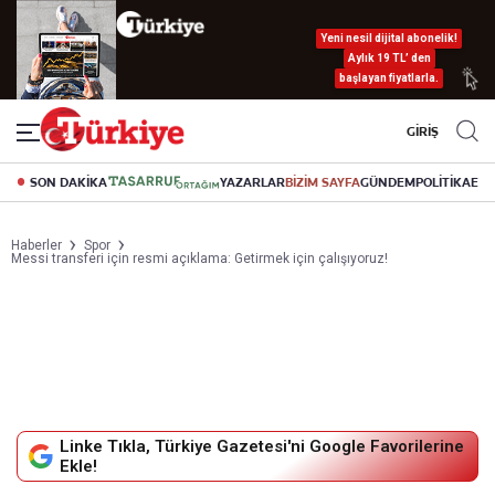
Yeni nesil dijital abonelik!
Aylık 19 TL’ den
başlayan fiyatlarla.
GİRİŞ
SON DAKİKA
YAZARLAR
BİZİM SAYFA
GÜNDEM
POLİTİKA
EK
Haberler
Spor
Messi transferi için resmi açıklama: Getirmek için çalışıyoruz!
Linke Tıkla, Türkiye Gazetesi'ni Google Favorilerine
Ekle!