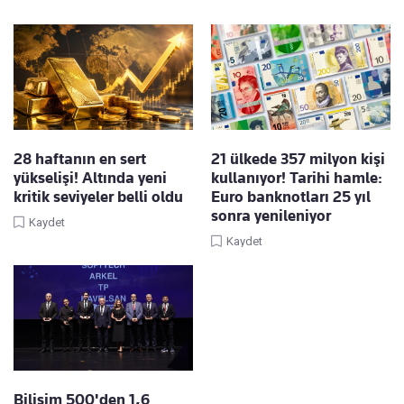
28 haftanın en sert
21 ülkede 357 milyon kişi
yükselişi! Altında yeni
kullanıyor! Tarihi hamle:
kritik seviyeler belli oldu
Euro banknotları 25 yıl
sonra yenileniyor
Kaydet
Kaydet
Bilişim 500'den 1,6