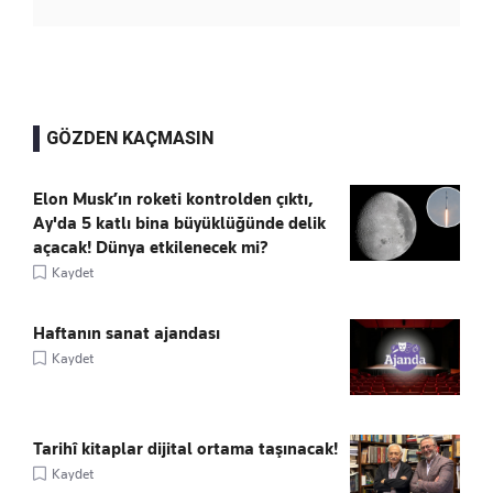
GÖZDEN KAÇMASIN
Elon Musk’ın roketi kontrolden çıktı,
Ay'da 5 katlı bina büyüklüğünde delik
açacak! Dünya etkilenecek mi?
Kaydet
Haftanın sanat ajandası
Kaydet
Tarihî kitaplar dijital ortama taşınacak!
Kaydet