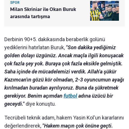
SPOR
Milan Skriniar ile Okan Buruk
arasında tartışma
Derbinin 90+5. dakikasında beraberlik golünü
yediklerini hatırlatan Buruk,
"Son dakika yediğimiz
golden dolayı üzgünüz. Ancak maçla ilgili konuşacak
çok fazla şey yok. Buraya çok fazla eksikle gelmiştik.
Saha içinde de mücadelemizi verdik. Allah'a şükür
Kazımcan'ın gözü kör olmadan, 2-3 oyuncumun ayağı
kırılmadan buradan ayrılıyoruz. Buna da şükretmek
gerekiyor. Benim açımdan
futbol
adına üzücü bir
geceydi."
diye konuştu.
Tecrübeli teknik adam, hakem Yasin Kol'un kararlarını
değerlendirerek,
"Hakem maçın çok önüne geçti.