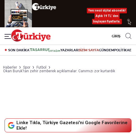
Yeni nesil dijital abonelik!
Aylık 19 TL’ den
başlayan fiyatlarla.
GİRİŞ
SON DAKİKA
YAZARLAR
BİZİM SAYFA
GÜNDEM
POLİTİKA
EK
Haberler
Spor
Futbol
Okan Buruk'tan zehir zemberek açıklamalar: Canımızı zor kurtardık
Linke Tıkla, Türkiye Gazetesi'ni Google Favorilerine
Ekle!