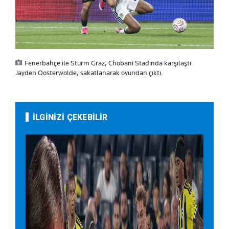
Fenerbahçe ile Sturm Graz, Chobani Stadında karşılaştı.
Jayden Oosterwolde, sakatlanarak oyundan çıktı.
İLGİNİZİ ÇEKEBİLİR