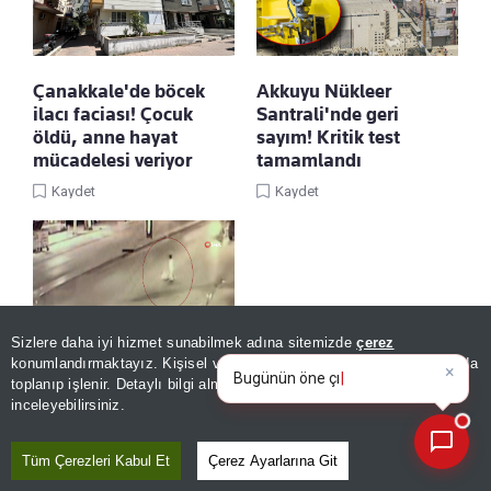
Çanakkale'de böcek
Akkuyu Nükleer
ilacı faciası! Çocuk
Santrali'nde geri
öldü, anne hayat
sayım! Kritik test
mücadelesi veriyor
tamamlandı
Kaydet
Kaydet
Sizlere daha iyi hizmet sunabilmek adına sitemizde
çerez
×
Bugünün öne çıkan manşetleri
konumlandırmaktayız. Kişisel verileriniz, KVKK ve GDPR kapsamında
ve gelişmeleri neler?
Antalya'da yürekleri
toplanıp işlenir. Detaylı bilgi almak için
Aydınlatma Metnimizi
📰
Son 30 güne ait haberleri, spor gelişmelerini veya yazar yazılarını sorgulayabilirsiniz.
ağza getiren kaza! Yola
inceleyebilirsiniz.
fırlayan 2 yaşındaki
çocuğa otomobil çarptı
Tüm Çerezleri Kabul Et
Çerez Ayarlarına Git
Kaydet