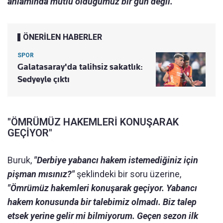
anlamında mutlu olduğumuz bir gün değil."
ÖNERİLEN HABERLER
SPOR
Galatasaray'da talihsiz sakatlık:
Sedyeyle çıktı
"ÖMRÜMÜZ HAKEMLERİ KONUŞARAK
GEÇİYOR"
Buruk,
"Derbiye yabancı hakem istemediğiniz için
pişman mısınız?"
şeklindeki bir soru üzerine,
"Ömrümüz hakemleri konuşarak geçiyor. Yabancı
hakem konusunda bir talebimiz olmadı. Biz talep
etsek yerine gelir mi bilmiyorum. Geçen sezon ilk