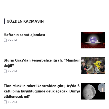
GÖZDEN KAÇMASIN
Haftanın sanat ajandası
Kaydet
Sturm Graz'dan Fenerbahçe itirafı: "Mümkün
değil"
Kaydet
Elon Musk’ın roketi kontrolden çıktı, Ay'da 5
katlı bina büyüklüğünde delik açacak! Dünya
etkilenecek mi?
Kaydet