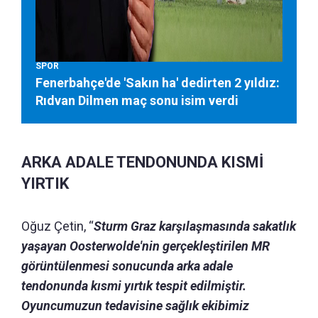
SPOR
Fenerbahçe'de 'Sakın ha' dedirten 2 yıldız:
Rıdvan Dilmen maç sonu isim verdi
ARKA ADALE TENDONUNDA KISMİ
YIRTIK
Oğuz Çetin, “
Sturm Graz karşılaşmasında sakatlık
yaşayan Oosterwolde'nin gerçekleştirilen MR
görüntülenmesi sonucunda arka adale
tendonunda kısmi yırtık tespit edilmiştir.
Oyuncumuzun tedavisine sağlık ekibimiz