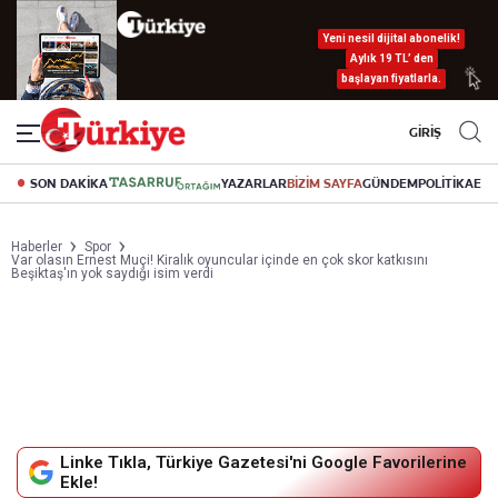
Yeni nesil dijital abonelik!
Aylık 19 TL’ den
başlayan fiyatlarla.
GİRİŞ
SON DAKİKA
YAZARLAR
BİZİM SAYFA
GÜNDEM
POLİTİKA
EK
Haberler
Spor
Var olasın Ernest Muçi! Kiralık oyuncular içinde en çok skor katkısını
Beşiktaş'ın yok saydığı isim verdi
Linke Tıkla, Türkiye Gazetesi'ni Google Favorilerine
Ekle!