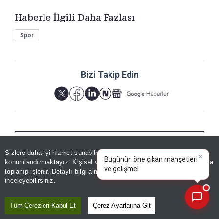
Haberle İlgili Daha Fazlası
Spor
Bizi Takip Edin
YORUMLAR
Sizlere daha iyi hizmet sunabilmek adına sitemizde
çerez
×
Bugünün öne çıkan manşetleri
konumlandırmaktayız. Kişisel verileriniz, KVKK ve GDPR kapsamında
ve gelişmeleri neler?
toplanıp işlenir. Detaylı bilgi almak için
Aydınlatma Metnimizi
📰
Son 30 güne ait haberleri, spor gelişmelerini veya yazar yazılarını sorgulayabilirsiniz.
inceleyebilirsiniz.
Yorum için giriş yapın
Tüm Çerezleri Kabul Et
Çerez Ayarlarına Git