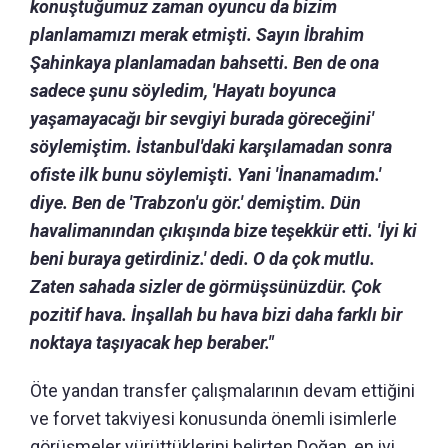
konuştuğumuz zaman oyuncu da bizim
planlamamızı merak etmişti. Sayın İbrahim
Şahinkaya planlamadan bahsetti. Ben de ona
sadece şunu söyledim, 'Hayatı boyunca
yaşamayacağı bir sevgiyi burada göreceğini'
söylemiştim. İstanbul'daki karşılamadan sonra
ofiste ilk bunu söylemişti. Yani 'İnanamadım.'
diye. Ben de 'Trabzon'u gör.' demiştim. Dün
havalimanından çıkışında bize teşekkür etti. 'İyi ki
beni buraya getirdiniz.' dedi. O da çok mutlu.
Zaten sahada sizler de görmüşsünüzdür. Çok
pozitif hava. İnşallah bu hava bizi daha farklı bir
noktaya taşıyacak hep beraber."
Öte yandan transfer çalışmalarının devam ettiğini
ve forvet takviyesi konusunda önemli isimlerle
görüşmeler yürüttüklerini belirten Doğan, en iyi