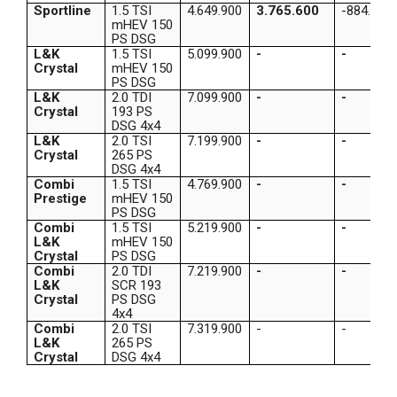
Sportline
1.5 TSI
4.649.900
3.765.600
-884.300
mHEV 150
PS DSG
L&K
1.5 TSI
5.099.900
-
-
Crystal
mHEV 150
PS DSG
L&K
2.0 TDI
7.099.900
-
-
Crystal
193 PS
DSG 4x4
L&K
2.0 TSI
7.199.900
-
-
Crystal
265 PS
DSG 4x4
Combi
1.5 TSI
4.769.900
-
-
Prestige
mHEV 150
PS DSG
Combi
1.5 TSI
5.219.900
-
-
L&K
mHEV 150
Crystal
PS DSG
Combi
2.0 TDI
7.219.900
-
-
L&K
SCR 193
Crystal
PS DSG
4x4
Combi
2.0 TSI
7.319.900
-
-
L&K
265 PS
Crystal
DSG 4x4