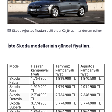
Skoda Ağustos fiyatları belli oldu: Küçük zamlar devam ediyor
İşte Skoda modellerinin güncel fiyatları…
Model
Haziran
Temmuz
Ağustos
kampanyalı
kampanyalı
kampanyalı
fiyatı
fiyatı
fiyatı
Skoda
1.764.800
1.819.900 TL
1.840.500 TL
Fabia
TL
Skoda
1.919.900
1.979.900 TL
2.014.900 TL
Scala
TL
Skoda
2.734.900
2.734.900 TL
2.346.900 TL
Octavia
TL
Skoda
3.774.900
3.774.900 TL
3.774.900 TL
Superb
TL
Skoda
1.864.200
1.864.200 TL
1.864.200 TL