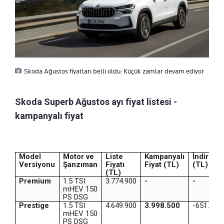
Skoda Ağustos fiyatları belli oldu: Küçük zamlar devam ediyor
Skoda Superb Ağustos ayı fiyat listesi -
kampanyalı fiyat
Model
Motor ve
Liste
Kampanyalı
İndirim
Versiyonu
Şanzıman
Fiyatı
Fiyat (TL)
(TL)
(TL)
Premium
1.5 TSI
3.774.900
-
-
mHEV 150
PS DSG
Prestige
1.5 TSI
4.649.900
3.998.500
-651.400
mHEV 150
PS DSG