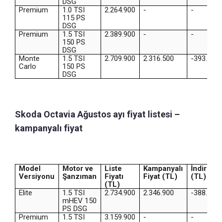
DSG
Premium
1.0 TSI
2.264.900
-
-
115 PS
DSG
Premium
1.5 TSI
2.389.900
-
-
150 PS
DSG
Monte
1.5 TSI
2.709.900
2.316.500
-393.400
Carlo
150 PS
DSG
Skoda Octavia Ağustos ayı fiyat listesi –
kampanyalı fiyat
Model
Motor ve
Liste
Kampanyalı
İndirim
Versiyonu
Şanzıman
Fiyatı
Fiyat (TL)
(TL)
(TL)
Elite
1.5 TSI
2.734.900
2.346.900
-388.000
mHEV 150
PS DSG
Premium
1.5 TSI
3.159.900
-
-