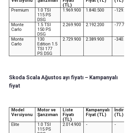
Versiyonu
Şanzıman
Fiyatı
Fiyat (TL)
(TL)
(TL)
Premium
1.0 TSI
1.969.900
1.840.500
-129.400
115 PS
DSG
Monte
1.5 TSI
2.269.900
2.192.200
-77.700
Carlo
150 PS
DSG
Monte
130
2.729.900
2.389.900
-340.000
Carlo
Edition 1.5
TSI 177
PS DSG
Skoda Scala Ağustos ayı fiyatı – Kampanyalı
fiyat
Model
Motor ve
Liste
Kampanyalı
İndirim
Versiyonu
Şanzıman
Fiyatı
Fiyat (TL)
(TL)
(TL)
Elite
1.0 TSI
2.014.900
-
-
115 PS