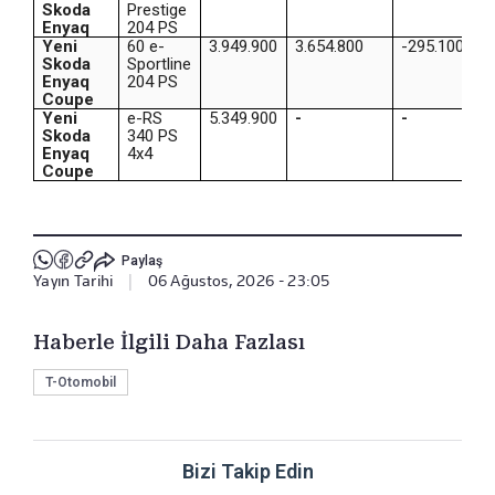
Skoda
Prestige
Enyaq
204 PS
Yeni
60 e-
3.949.900
3.654.800
-295.100
Skoda
Sportline
Enyaq
204 PS
Coupe
Yeni
e-RS
5.349.900
-
-
Skoda
340 PS
Enyaq
4x4
Coupe
Paylaş
Yayın Tarihi
|
06 Ağustos, 2026 - 23:05
Haberle İlgili Daha Fazlası
T-Otomobil
Bizi Takip Edin