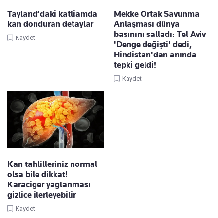
Tayland’daki katliamda
Mekke Ortak Savunma
kan donduran detaylar
Anlaşması dünya
basınını salladı: Tel Aviv
Kaydet
'Denge değişti' dedi,
Hindistan'dan anında
tepki geldi!
Kaydet
Kan tahlilleriniz normal
olsa bile dikkat!
Karaciğer yağlanması
gizlice ilerleyebilir
Kaydet