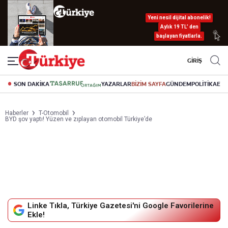
Yeni nesil dijital abonelik!
Aylık 19 TL’ den
başlayan fiyatlarla.
GİRİŞ
SON DAKİKA
YAZARLAR
BİZİM SAYFA
GÜNDEM
POLİTİKA
EK
Haberler
T-Otomobil
BYD şov yaptı! Yüzen ve zıplayan otomobil Türkiye’de
Linke Tıkla, Türkiye Gazetesi'ni Google Favorilerine
Ekle!