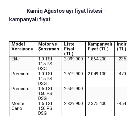
Skoda
Kamiq Ağustos ayı fiyat listesi -
kampanyalı fiyat
Model
Motor ve
Liste
Kampanyalı
İndirim
Versiyonu
Şanzıman
Fiyatı
Fiyat (TL)
(TL)
(TL)
Elite
1.0 TSI
2.099.900
1.864.200
-235.700
115 PS
DSG
Premium
1.0 TSI
2.519.900
2.049.100
-470.800
115 PS
DSG
Premium
1.5 TSI
2.659.900
-
-
150 PS
DSG
Monte
1.5 TSI
2.829.900
2.375.400
-454.500
Carlo
150 PS
DSG