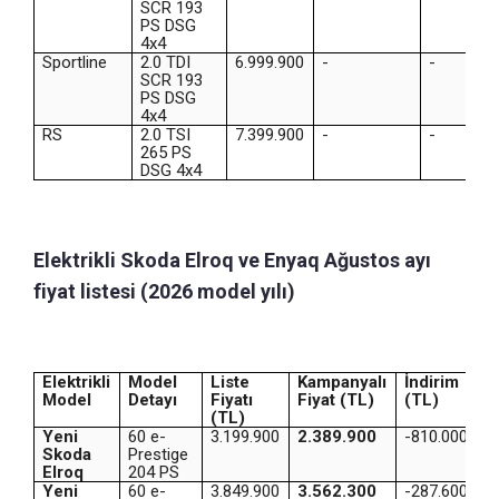
SCR 193
PS DSG
4x4
Sportline
2.0 TDI
6.999.900
-
-
SCR 193
PS DSG
4x4
RS
2.0 TSI
7.399.900
-
-
265 PS
DSG 4x4
Elektrikli Skoda Elroq ve Enyaq Ağustos ayı
fiyat listesi (2026 model yılı)
Elektrikli
Model
Liste
Kampanyalı
İndirim
Model
Detayı
Fiyatı
Fiyat (TL)
(TL)
(TL)
Yeni
60 e-
3.199.900
2.389.900
-810.000
Skoda
Prestige
Elroq
204 PS
Yeni
60 e-
3.849.900
3.562.300
-287.600