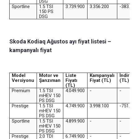
DSG
Sportline
1.5 TSI
3.739.900
3.356.200
-383.700
150 PS
DSG
Skoda Kodiaq Ağustos ayı fiyat listesi –
kampanyalı fiyat
Model
Motor ve
Liste
Kampanyalı
İndirim
Versiyonu
Şanzıman
Fiyatı
Fiyat (TL)
(TL)
(TL)
Premium
1.5 TSI
4.049.900
-
-
mHEV 150
PS DSG
Prestige
1.5 TSI
4.749.900
3.998.100
-751.800
mHEV 150
PS DSG
Sportline
1.5 TSI
4.899.900
-
-
mHEV 150
PS DSG
Prestige
2.0 TDI
6.749.900
-
-