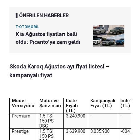
ÖNERİLEN HABERLER
T-OTOMOBİL
Kia Ağustos fiyatları belli
oldu: Picanto'ya zam geldi
Skoda Karoq Ağustos ayı fiyat listesi –
kampanyalı fiyat
Model
Motor ve
Liste
Kampanyalı
İndirim
Versiyonu
Şanzıman
Fiyatı
Fiyat (TL)
(TL)
(TL)
Premium
1.5 TSI
3.249.900
-
-
150 PS
DSG
Prestige
1.5 TSI
3.639.900
3.035.900
-604.000
150 PS