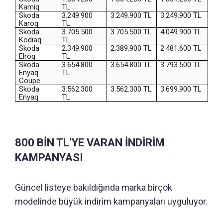
Kamiq
TL
Skoda
3.249.900
3.249.900 TL
3.249.900 TL
Karoq
TL
Skoda
3.705.500
3.705.500 TL
4.049.900 TL
Kodiaq
TL
Skoda
2.349.900
2.389.900 TL
2.481.600 TL
Elroq
TL
Skoda
3.654.800
3.654.800 TL
3.793.500 TL
Enyaq
TL
Coupe
Skoda
3.562.300
3.562.300 TL
3.699.900 TL
Enyaq
TL
800 BİN TL’YE VARAN İNDİRİM
KAMPANYASI
Güncel listeye bakıldığında marka birçok
modelinde büyük indirim kampanyaları uyguluyor.