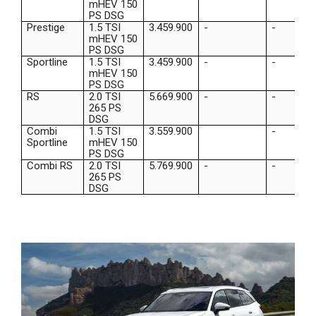
mHEV 150
PS DSG
Prestige
1.5 TSI
3.459.900
-
-
mHEV 150
PS DSG
Sportline
1.5 TSI
3.459.900
-
-
mHEV 150
PS DSG
RS
2.0 TSI
5.669.900
-
-
265 PS
DSG
Combi
1.5 TSI
3.559.900
-
Sportline
mHEV 150
PS DSG
Combi RS
2.0 TSI
5.769.900
-
-
265 PS
DSG