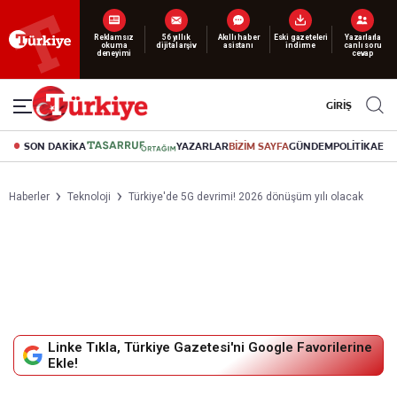
Yeni nesil dijital
abonelik 19 TL’den başlayan fiyatlarla.
GİRİŞ
SON DAKİKA
YAZARLAR
BİZİM SAYFA
GÜNDEM
POLİTİKA
EK
Haberler
Teknoloji
Türkiye'de 5G devrimi! 2026 dönüşüm yılı olacak
Linke Tıkla, Türkiye Gazetesi'ni Google Favorilerine
Ekle!