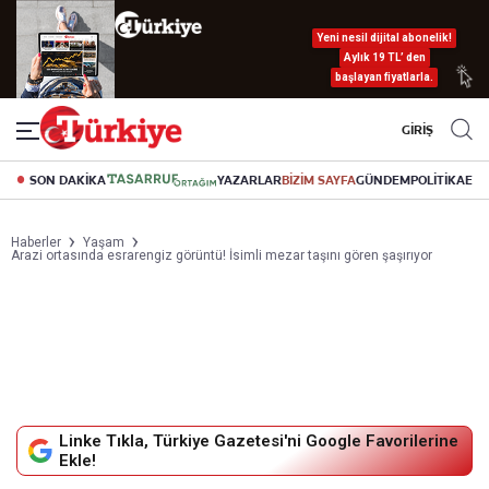
Yeni nesil dijital abonelik!
Aylık 19 TL’ den
başlayan fiyatlarla.
GİRİŞ
SON DAKİKA
YAZARLAR
BİZİM SAYFA
GÜNDEM
POLİTİKA
EK
Haberler
Yaşam
Arazi ortasında esrarengiz görüntü! İsimli mezar taşını gören şaşırıyor
Linke Tıkla, Türkiye Gazetesi'ni Google Favorilerine
Ekle!