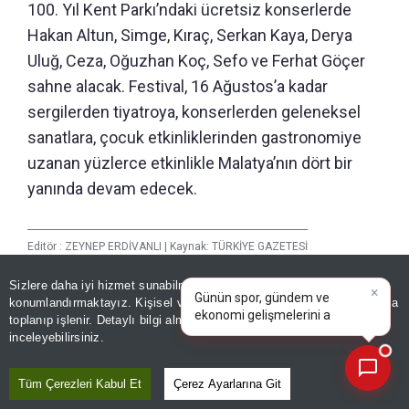
100. Yıl Kent Parkı’ndaki ücretsiz konserlerde
Hakan Altun, Simge, Kıraç, Serkan Kaya, Derya
Uluğ, Ceza, Oğuzhan Koç, Sefo ve Ferhat Göçer
sahne alacak. Festival, 16 Ağustos’a kadar
sergilerden tiyatroya, konserlerden geleneksel
sanatlara, çocuk etkinliklerinden gastronomiye
uzanan yüzlerce etkinlikle Malatya’nın dört bir
yanında devam edecek.
Editör :
ZEYNEP ERDİVANLI
|
Kaynak: TÜRKİYE GAZETESİ
Sizlere daha iyi hizmet sunabilmek adına sitemizde
çerez
konumlandırmaktayız. Kişisel verileriniz, KVKK ve GDPR kapsamında
×
Paylaş
Bugünkü yazarlar
toplanıp işlenir. Detaylı bilgi almak için
Aydınlatma Metnimizi
Yayın Tarihi
|
08 Ağustos, 2026 - 14:45
📰
Son 30 güne ait haberleri, spor gelişmelerini veya yazar yazılarını sorgulayabilirsiniz.
inceleyebilirsiniz.
Haberle İlgili Daha Fazlası
Tüm Çerezleri Kabul Et
Çerez Ayarlarına Git