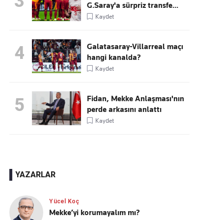
3
G.Saray'a sürpriz transfe...
Kaydet
Galatasaray-Villarreal maçı
4
hangi kanalda?
Kaydet
Fidan, Mekke Anlaşması'nın
5
perde arkasını anlattı
Kaydet
YAZARLAR
Yücel Koç
Mekke’yi korumayalım mı?