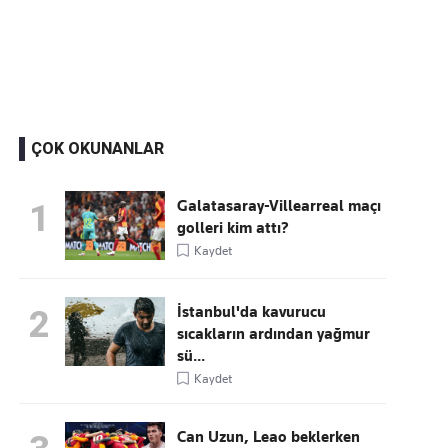
Kaçırmayın
Ücretsiz üye olun, gündemi şekillendiren gelişmeleri önce siz duyun
ÇOK OKUNANLAR
Galatasaray-Villearreal maçı
1
golleri kim attı?
Kaydet
İstanbul'da kavurucu
2
sıcakların ardından yağmur
sü...
Kaydet
Can Uzun, Leao beklerken