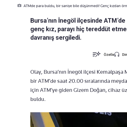
ATMde para buldu, bir saniye bile düşünmedi! Genç kızdan ör
Bursa’nın İnegöl ilçesinde ATM’de 
genç kız, parayı hiç tereddüt etme
davranış sergiledi.
Özetle
Din
Olay, Bursa’nın İnegöl ilçesi Kemalpaşa 
bir ATM’de saat 20.00 sıralarında meydan
için ATM’ye giden Gizem Doğan, cihaz ü
buldu.