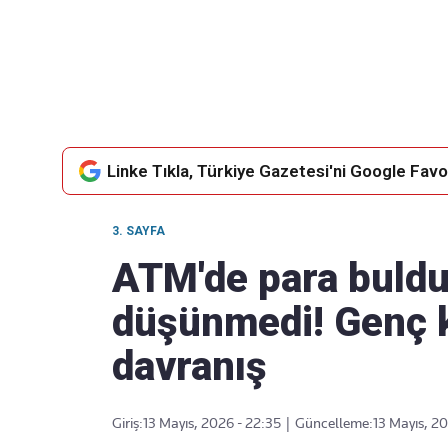
Takip Edin
Favori mecralarınızda haber akışımıza ulaşın
Linke Tıkla, Türkiye Gazetesi'ni Google Favor
3. SAYFA
ATM'de para buldu,
düşünmedi! Genç 
davranış
Giriş:
13 Mayıs, 2026 - 22:35
|
Güncelleme:
13 Mayıs, 2