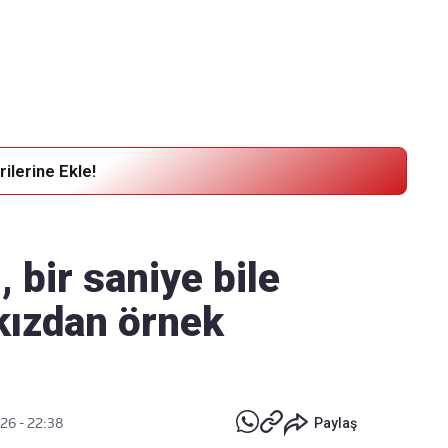
Haber Verin
Editör masamıza bilgi ve materyal göndermek için
tıklayın
ilerine Ekle!
 bir saniye bile
kızdan örnek
026 - 22:38
Paylaş