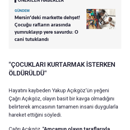
ÖNERİLEN HABERLER
GÜNDEM
Mersin’deki markette dehşet!
Çocuğu rafların arasında
yumruklayıp yere savurdu: O
cani tutuklandı
"ÇOCUKLARI KURTARMAK İSTERKEN
ÖLDÜRÜLDÜ"
Hayatını kaybeden Yakup Açıkgöz'ün yeğeni
Çağrı Açıkgöz, olayın basit bir kavga olmadığını
belirterek amcasının tamamen insani duygularla
hareket ettiğini söyledi.
Çağrı Açıkgöz,
"Amcamın olayın taraflarıyla