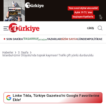
Yeni nesil dijital abonelik!
Aylık 19 TL’ den
başlayan fiyatlarla.
GİRİŞ
SON DAKİKA
YAZARLAR
BİZİM SAYFA
GÜNDEM
POLİTİKA
EK
Haberler
3. Sayfa
İstanbul-İzmir Otoyolu’nda toprak kayması! Trafik çift yönlü durduruldu
Linke Tıkla, Türkiye Gazetesi'ni Google Favorilerine
Ekle!