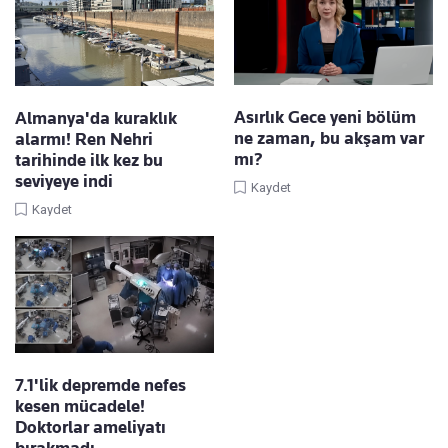
Asırlık Gece yeni bölüm
Almanya'da kuraklık
ne zaman, bu akşam var
alarmı! Ren Nehri
mı?
tarihinde ilk kez bu
seviyeye indi
Kaydet
Kaydet
7.1'lik depremde nefes
kesen mücadele!
Doktorlar ameliyatı