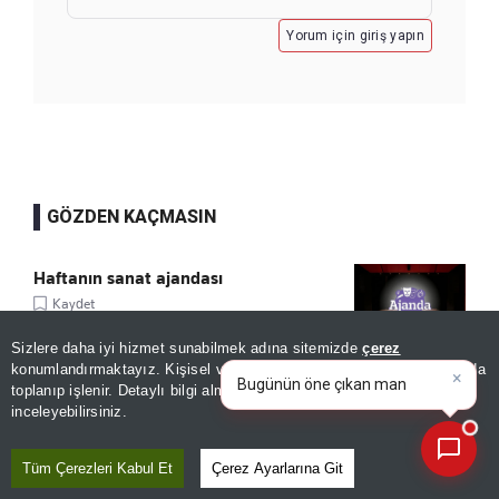
Yorum için giriş yapın
GÖZDEN KAÇMASIN
Haftanın sanat ajandası
Kaydet
Sizlere daha iyi hizmet sunabilmek adına sitemizde
çerez
×
Bugünün öne çıkan manşetleri
konumlandırmaktayız. Kişisel verileriniz, KVKK ve GDPR kapsamında
ve gelişmeleri neler?
|
toplanıp işlenir. Detaylı bilgi almak için
Aydınlatma Metnimizi
Sturm Graz'dan Fenerbahçe itirafı:
📰
Son 30 güne ait haberleri, spor gelişmelerini veya yazar yazılarını sorgulayabilirsiniz.
inceleyebilirsiniz.
"Mümkün değil"
Kaydet
Tüm Çerezleri Kabul Et
Çerez Ayarlarına Git