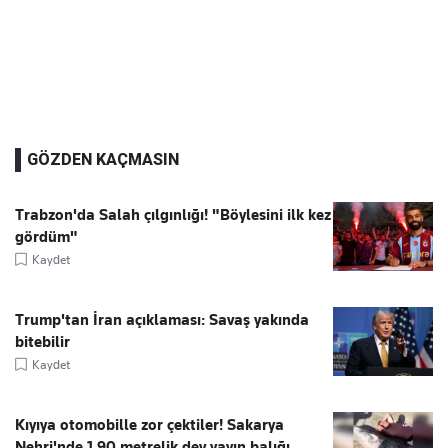
GÖZDEN KAÇMASIN
Trabzon'da Salah çılgınlığı! "Böylesini ilk kez
gördüm"
Kaydet
Trump'tan İran açıklaması: Savaş yakında
bitebilir
Kaydet
Kıyıya otomobille zor çektiler! Sakarya
Nehri'nde 1.90 metrelik dev yayın balığı