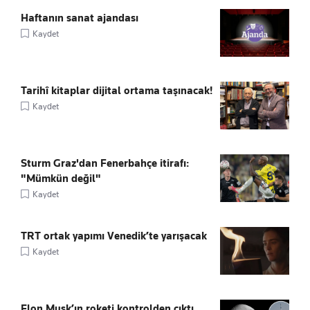
Haftanın sanat ajandası
Kaydet
Tarihî kitaplar dijital ortama taşınacak!
Kaydet
Sturm Graz'dan Fenerbahçe itirafı:
"Mümkün değil"
Kaydet
TRT ortak yapımı Venedik’te yarışacak
Kaydet
Elon Musk’ın roketi kontrolden çıktı,