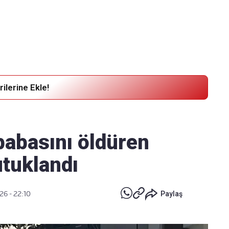
Haber Verin
Editör masamıza bilgi ve materyal göndermek için
tıklayın
ilerine Ekle!
babasını öldüren
utuklandı
26 - 22:10
Paylaş