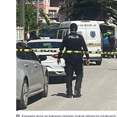
Konyada anne ve babasını öldüren hukuk öğrencisi tutuklandı