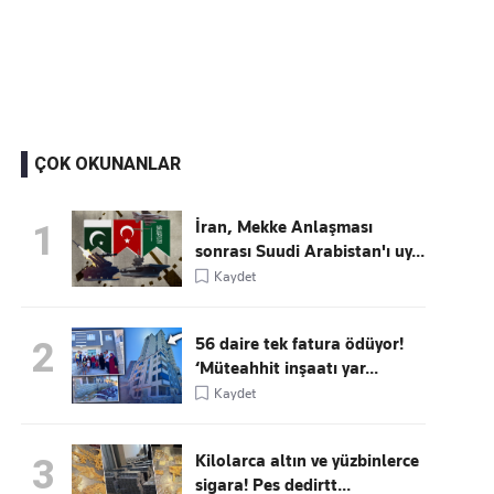
Kaçırmayın
Ücretsiz üye olun, gündemi şekillendiren gelişmeleri önce siz duyun
ÇOK OKUNANLAR
İran, Mekke Anlaşması
1
sonrası Suudi Arabistan'ı uy...
Kaydet
56 daire tek fatura ödüyor!
2
‘Müteahhit inşaatı yar...
Kaydet
Kilolarca altın ve yüzbinlerce
3
sigara! Pes dedirtt...